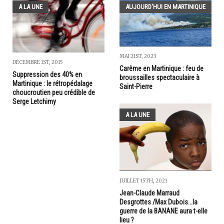
A LA UNE
AUJOURD'HUI EN MARTINIQUE
MAI 21ST, 2023
DÉCEMBRE 1ST, 2015
Carême en Martinique : feu de
Suppression des 40% en
broussailles spectaculaire à
Martinique : le rétropédalage
Saint-Pierre
choucroutien peu crédible de
Serge Letchimy
A LA UNE
JUILLET 15TH, 2021
Jean-Claude Marraud
Desgrottes /Max Dubois...la
guerre de la BANANE aura t-elle
lieu ?