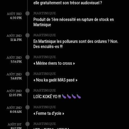
elle gratuitement son trésor audiovisuel ?
MARTINIQUE
AOÛT 3RD
6:30 PM
Produit de 1ère nécessité en rupture de stock en
Martinique
MARTINIQUE
AOÛT 2ND
11:14 PM
En Martinique les pollueurs sont des ordures ? Non.
Des enculés-es !!!
MARTINIQUE
AOÛT 2ND
5:56 PM
« Mérine rivers to cross »
MARTINIQUE
AOÛT 2ND
5:48 PM
« Nou ka gadé MAS pasé »
MARTINIQUE
AOÛT 2ND
12:05 PM
LOÏC KOKÉ YO !!!
MARTINIQUE
AOÛT 2ND
8:08 AM
« Ferme ta d’yole »
MARTINIQUE
AOÛT 1ST
8:42 PM