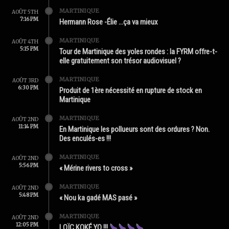
MARTINIQUE
AOÛT 5TH
7:16 PM
Hermann Rose -Élie …ça va mieux
MARTINIQUE
AOÛT 4TH
5:15 PM
Tour de Martinique des yoles rondes : la FYRM offre-t-
elle gratuitement son trésor audiovisuel ?
MARTINIQUE
AOÛT 3RD
6:30 PM
Produit de 1ère nécessité en rupture de stock en
Martinique
MARTINIQUE
AOÛT 2ND
11:14 PM
En Martinique les pollueurs sont des ordures ? Non.
Des enculés-es !!!
MARTINIQUE
AOÛT 2ND
5:56 PM
« Mérine rivers to cross »
MARTINIQUE
AOÛT 2ND
5:48 PM
« Nou ka gadé MAS pasé »
MARTINIQUE
AOÛT 2ND
12:05 PM
LOÏC KOKÉ YO !!!