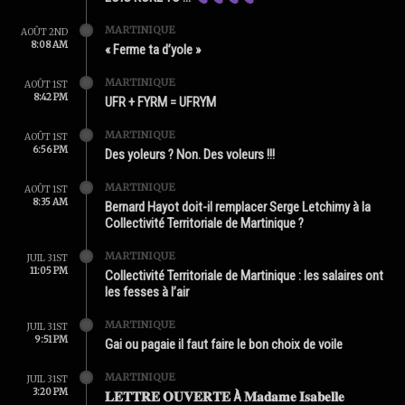
MARTINIQUE
AOÛT 2ND
8:08 AM
« Ferme ta d’yole »
MARTINIQUE
AOÛT 1ST
8:42 PM
UFR + FYRM = UFRYM
MARTINIQUE
AOÛT 1ST
6:56 PM
Des yoleurs ? Non. Des voleurs !!!
MARTINIQUE
AOÛT 1ST
8:35 AM
Bernard Hayot doit-il remplacer Serge Letchimy à la
Collectivité Territoriale de Martinique ?
MARTINIQUE
JUIL 31ST
11:05 PM
Collectivité Territoriale de Martinique : les salaires ont
les fesses à l’air
MARTINIQUE
JUIL 31ST
9:51 PM
Gai ou pagaie il faut faire le bon choix de voile
MARTINIQUE
JUIL 31ST
3:20 PM
𝐋𝐄𝐓𝐓𝐑𝐄 𝐎𝐔𝐕𝐄𝐑𝐓𝐄 À 𝐌𝐚𝐝𝐚𝐦𝐞 𝐈𝐬𝐚𝐛𝐞𝐥𝐥𝐞