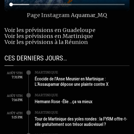
Page Instagram
Aquamar_MQ
Voir les prévisions en Guadeloupe
Voir les prévisions en Martinique
Voir les prévisions à la Réunion
CES DERNIERS JOURS…
MARTINIQUE
AOÛT 5TH
7:31 PM
Écocide de l’Anse Meunier en Martinique :
L’Assaupamar dépose une plainte contre X
MARTINIQUE
AOÛT 5TH
7:16 PM
Hermann Rose -Élie …ça va mieux
MARTINIQUE
AOÛT 4TH
5:15 PM
Tour de Martinique des yoles rondes : la FYRM offre-t-
elle gratuitement son trésor audiovisuel ?