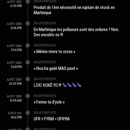
MARTINIQUE
AOÛT 3RD
6:30 PM
Produit de 1ère nécessité en rupture de stock en
Martinique
MARTINIQUE
AOÛT 2ND
11:14 PM
En Martinique les pollueurs sont des ordures ? Non.
Des enculés-es !!!
MARTINIQUE
AOÛT 2ND
5:56 PM
« Mérine rivers to cross »
MARTINIQUE
AOÛT 2ND
5:48 PM
« Nou ka gadé MAS pasé »
MARTINIQUE
AOÛT 2ND
12:05 PM
LOÏC KOKÉ YO !!!
MARTINIQUE
AOÛT 2ND
8:08 AM
« Ferme ta d’yole »
MARTINIQUE
AOÛT 1ST
8:42 PM
UFR + FYRM = UFRYM
MARTINIQUE