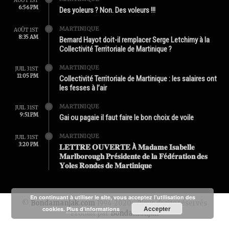
AOÛT 1ST
6:56 PM
Des yoleurs ? Non. Des voleurs !!!
MARTINIQUE
AOÛT 1ST
8:35 AM
Bernard Hayot doit-il remplacer Serge Letchimy à la
Collectivité Territoriale de Martinique ?
MARTINIQUE
JUIL 31ST
11:05 PM
Collectivité Territoriale de Martinique : les salaires ont
les fesses à l’air
MARTINIQUE
JUIL 31ST
9:51 PM
Gai ou pagaie il faut faire le bon choix de voile
MARTINIQUE
JUIL 31ST
3:20 PM
𝐋𝐄𝐓𝐓𝐑𝐄 𝐎𝐔𝐕𝐄𝐑𝐓𝐄 À 𝐌𝐚𝐝𝐚𝐦𝐞 𝐈𝐬𝐚𝐛𝐞𝐥𝐥𝐞
𝐌𝐚𝐫𝐥𝐛𝐨𝐫𝐨𝐮𝐠𝐡 𝐏𝐫é𝐬𝐢𝐝𝐞𝐧𝐭𝐞 𝐝𝐞 𝐥𝐚 𝐅é𝐝é𝐫𝐚𝐭𝐢𝐨𝐧 𝐝𝐞𝐬
𝐘𝐨𝐥𝐞𝐬 𝐑𝐨𝐧𝐝𝐞𝐬 𝐝𝐞 𝐌𝐚𝐫𝐭𝐢𝐧𝐢𝐪𝐮𝐞
En continuant à utiliser le site, vous acceptez l’utilisation des
©
Bondamanjak.com
1994-2020 - Tous droits réservés
Accepter
cookies.
Plus d’informations
Produit par
Bondamanjak