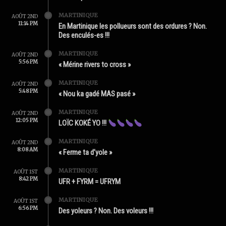
MARTINIQUE
AOÛT 2ND
11:14 PM
En Martinique les pollueurs sont des ordures ? Non.
Des enculés-es !!!
MARTINIQUE
AOÛT 2ND
5:56 PM
« Mérine rivers to cross »
MARTINIQUE
AOÛT 2ND
5:48 PM
« Nou ka gadé MAS pasé »
MARTINIQUE
AOÛT 2ND
12:05 PM
LOÏC KOKÉ YO !!!
MARTINIQUE
AOÛT 2ND
8:08 AM
« Ferme ta d’yole »
MARTINIQUE
AOÛT 1ST
8:42 PM
UFR + FYRM = UFRYM
MARTINIQUE
AOÛT 1ST
6:56 PM
Des yoleurs ? Non. Des voleurs !!!