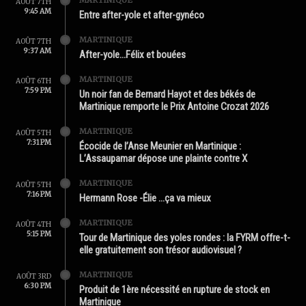
MARTINIQUE
AOÛT 7TH
9:45 AM
Entre after-yole et after-gynéco
MARTINIQUE
AOÛT 7TH
9:37 AM
After-yole…Félix et bouées
MARTINIQUE
AOÛT 6TH
7:59 PM
Un noir fan de Bernard Hayot et des békés de
Martinique remporte le Prix Antoine Crozat 2026
MARTINIQUE
AOÛT 5TH
7:31 PM
Écocide de l’Anse Meunier en Martinique :
L’Assaupamar dépose une plainte contre X
MARTINIQUE
AOÛT 5TH
7:16 PM
Hermann Rose -Élie …ça va mieux
MARTINIQUE
AOÛT 4TH
5:15 PM
Tour de Martinique des yoles rondes : la FYRM offre-t-
elle gratuitement son trésor audiovisuel ?
MARTINIQUE
AOÛT 3RD
6:30 PM
Produit de 1ère nécessité en rupture de stock en
Martinique