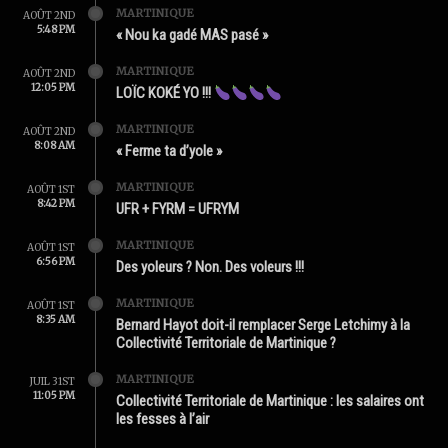
MARTINIQUE
AOÛT 2ND
5:48 PM
« Nou ka gadé MAS pasé »
MARTINIQUE
AOÛT 2ND
12:05 PM
LOÏC KOKÉ YO !!!
MARTINIQUE
AOÛT 2ND
8:08 AM
« Ferme ta d’yole »
MARTINIQUE
AOÛT 1ST
8:42 PM
UFR + FYRM = UFRYM
MARTINIQUE
AOÛT 1ST
6:56 PM
Des yoleurs ? Non. Des voleurs !!!
MARTINIQUE
AOÛT 1ST
8:35 AM
Bernard Hayot doit-il remplacer Serge Letchimy à la
Collectivité Territoriale de Martinique ?
MARTINIQUE
JUIL 31ST
11:05 PM
Collectivité Territoriale de Martinique : les salaires ont
les fesses à l’air