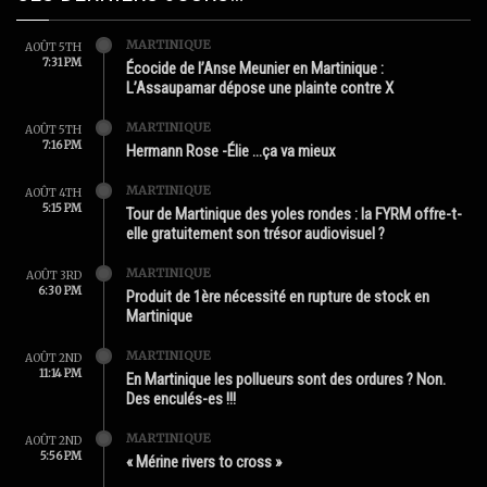
MARTINIQUE
AOÛT 5TH
7:31 PM
Écocide de l’Anse Meunier en Martinique :
L’Assaupamar dépose une plainte contre X
MARTINIQUE
AOÛT 5TH
7:16 PM
Hermann Rose -Élie …ça va mieux
MARTINIQUE
AOÛT 4TH
5:15 PM
Tour de Martinique des yoles rondes : la FYRM offre-t-
elle gratuitement son trésor audiovisuel ?
MARTINIQUE
AOÛT 3RD
6:30 PM
Produit de 1ère nécessité en rupture de stock en
Martinique
MARTINIQUE
AOÛT 2ND
11:14 PM
En Martinique les pollueurs sont des ordures ? Non.
Des enculés-es !!!
MARTINIQUE
AOÛT 2ND
5:56 PM
« Mérine rivers to cross »