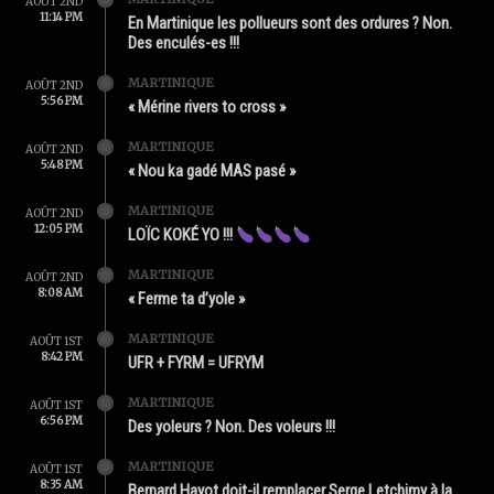
AOÛT 2ND
11:14 PM
En Martinique les pollueurs sont des ordures ? Non.
Des enculés-es !!!
MARTINIQUE
AOÛT 2ND
5:56 PM
« Mérine rivers to cross »
MARTINIQUE
AOÛT 2ND
5:48 PM
« Nou ka gadé MAS pasé »
MARTINIQUE
AOÛT 2ND
12:05 PM
LOÏC KOKÉ YO !!!
MARTINIQUE
AOÛT 2ND
8:08 AM
« Ferme ta d’yole »
MARTINIQUE
AOÛT 1ST
8:42 PM
UFR + FYRM = UFRYM
MARTINIQUE
AOÛT 1ST
6:56 PM
Des yoleurs ? Non. Des voleurs !!!
MARTINIQUE
AOÛT 1ST
8:35 AM
Bernard Hayot doit-il remplacer Serge Letchimy à la