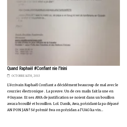
Quand Raphaël #Confiant nie l'Inini
OCTOBRE 14TH, 2013
L'écrivain Raphaël Confiant a décidément beaucoup de mal avec le
courrier électronique . La preuve. Un de ces mails fait la une en
#Guyane. Et ses AWA de justification se noient dans un bouillon
awara brouillé et brouillon. Lol. Danik, Awa, prézidant-la pa dépasé
AN PON JAN ! Sé prèmié fwa on prézidan a l'UAG ka vin...