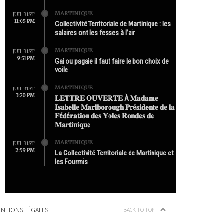
MARTINIQUE
JUIL 31ST
11:05 PM
Collectivité Territoriale de Martinique : les
salaires ont les fesses à l’air
MARTINIQUE
JUIL 31ST
9:51 PM
Gai ou pagaie il faut faire le bon choix de
voile
MARTINIQUE
JUIL 31ST
3:20 PM
𝐋𝐄𝐓𝐓𝐑𝐄 𝐎𝐔𝐕𝐄𝐑𝐓𝐄 À 𝐌𝐚𝐝𝐚𝐦𝐞
𝐈𝐬𝐚𝐛𝐞𝐥𝐥𝐞 𝐌𝐚𝐫𝐥𝐛𝐨𝐫𝐨𝐮𝐠𝐡 𝐏𝐫é𝐬𝐢𝐝𝐞𝐧𝐭𝐞 𝐝𝐞 𝐥𝐚
𝐅é𝐝é𝐫𝐚𝐭𝐢𝐨𝐧 𝐝𝐞𝐬 𝐘𝐨𝐥𝐞𝐬 𝐑𝐨𝐧𝐝𝐞𝐬 𝐝𝐞
𝐌𝐚𝐫𝐭𝐢𝐧𝐢𝐪𝐮𝐞
MARTINIQUE
JUIL 31ST
2:59 PM
La Collectivité Territoriale de Martinique et
les Fourmis
NTIONS LÉGALES
BACK TO TOP