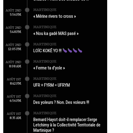
MARTINIQUE
AOÛT 2ND
5:56 PM
« Mérine rivers to cross »
MARTINIQUE
AOÛT 2ND
5:48 PM
« Nou ka gadé MAS pasé »
MARTINIQUE
AOÛT 2ND
12:05 PM
LOÏC KOKÉ YO !!!
MARTINIQUE
AOÛT 2ND
8:08 AM
« Ferme ta d’yole »
MARTINIQUE
AOÛT 1ST
8:42 PM
UFR + FYRM = UFRYM
MARTINIQUE
AOÛT 1ST
6:56 PM
Des yoleurs ? Non. Des voleurs !!!
MARTINIQUE
AOÛT 1ST
8:35 AM
Bernard Hayot doit-il remplacer Serge
Letchimy à la Collectivité Territoriale de
Martinique ?