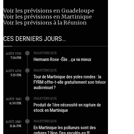
Voir les prévisions en Guadeloupe
Voir les prévisions en Martinique
Voir les prévisions à la Réunion
CES DERNIERS JOURS…
MARTINIQUE
AOÛT 5TH
7:16 PM
Hermann Rose -Élie …ça va mieux
MARTINIQUE
AOÛT 4TH
5:15 PM
Tour de Martinique des yoles rondes : la
FYRM offre-t-elle gratuitement son trésor
audiovisuel ?
MARTINIQUE
AOÛT 3RD
6:30 PM
Produit de 1ère nécessité en rupture de
stock en Martinique
MARTINIQUE
AOÛT 2ND
11:14 PM
En Martinique les pollueurs sont des
ordures ? Non. Des enculés-es !!!