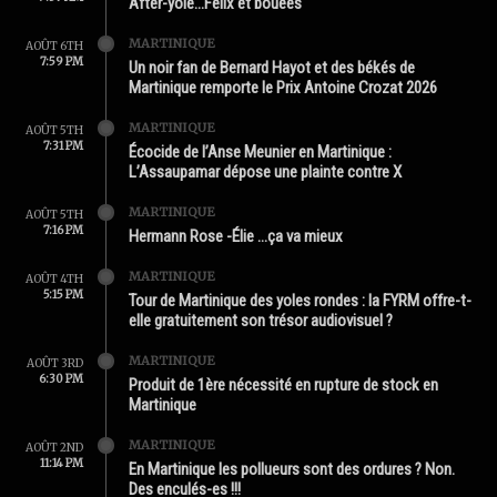
After-yole…Félix et bouées
MARTINIQUE
AOÛT 6TH
7:59 PM
Un noir fan de Bernard Hayot et des békés de
Martinique remporte le Prix Antoine Crozat 2026
MARTINIQUE
AOÛT 5TH
7:31 PM
Écocide de l’Anse Meunier en Martinique :
L’Assaupamar dépose une plainte contre X
MARTINIQUE
AOÛT 5TH
7:16 PM
Hermann Rose -Élie …ça va mieux
MARTINIQUE
AOÛT 4TH
5:15 PM
Tour de Martinique des yoles rondes : la FYRM offre-t-
elle gratuitement son trésor audiovisuel ?
MARTINIQUE
AOÛT 3RD
6:30 PM
Produit de 1ère nécessité en rupture de stock en
Martinique
MARTINIQUE
AOÛT 2ND
11:14 PM
En Martinique les pollueurs sont des ordures ? Non.
Des enculés-es !!!