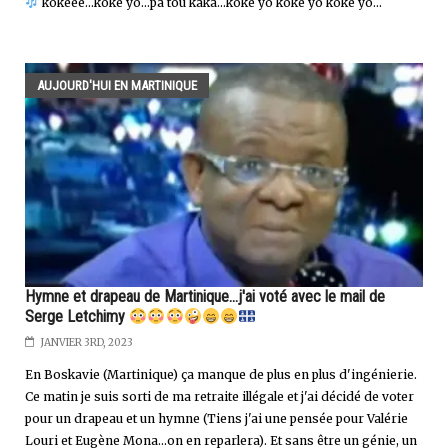
kokééé...koké yo...pa tou kaka...koké yo koké yo koké yo...
AUJOURD'HUI EN MARTINIQUE
Hymne et drapeau de Martinique...j'ai voté avec le mail de
Serge Letchimy
JANVIER 3RD, 2023
En Boskavie (Martinique) ça manque de plus en plus d'ingénierie.
Ce matin je suis sorti de ma retraite illégale et j'ai décidé de voter
pour un drapeau et un hymne (Tiens j'ai une pensée pour Valérie
Louri et Eugène Mona...on en reparlera). Et sans être un génie, un