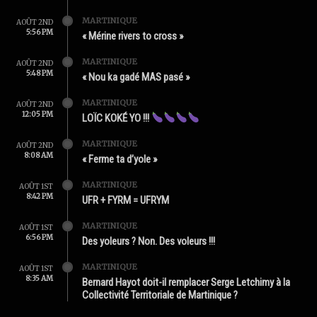
MARTINIQUE
AOÛT 2ND
5:56 PM
« Mérine rivers to cross »
MARTINIQUE
AOÛT 2ND
5:48 PM
« Nou ka gadé MAS pasé »
MARTINIQUE
AOÛT 2ND
12:05 PM
LOÏC KOKÉ YO !!!
MARTINIQUE
AOÛT 2ND
8:08 AM
« Ferme ta d’yole »
MARTINIQUE
AOÛT 1ST
8:42 PM
UFR + FYRM = UFRYM
MARTINIQUE
AOÛT 1ST
6:56 PM
Des yoleurs ? Non. Des voleurs !!!
MARTINIQUE
AOÛT 1ST
8:35 AM
Bernard Hayot doit-il remplacer Serge Letchimy à la
Collectivité Territoriale de Martinique ?