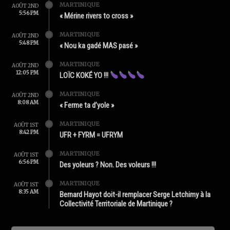
MARTINIQUE
AOÛT 2ND
5:56 PM
« Mérine rivers to cross »
MARTINIQUE
AOÛT 2ND
5:48 PM
« Nou ka gadé MAS pasé »
MARTINIQUE
AOÛT 2ND
12:05 PM
LOÏC KOKÉ YO !!!
MARTINIQUE
AOÛT 2ND
8:08 AM
« Ferme ta d’yole »
MARTINIQUE
AOÛT 1ST
8:42 PM
UFR + FYRM = UFRYM
MARTINIQUE
AOÛT 1ST
6:56 PM
Des yoleurs ? Non. Des voleurs !!!
MARTINIQUE
AOÛT 1ST
8:35 AM
Bernard Hayot doit-il remplacer Serge Letchimy à la
Collectivité Territoriale de Martinique ?