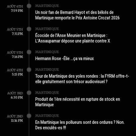
MARTINIQUE
AOÛT 6TH
7:59 PM
Un noir fan de Bernard Hayot et des békés de
Martinique remporte le Prix Antoine Crozat 2026
MARTINIQUE
AOÛT 5TH
7:31 PM
Écocide de l’Anse Meunier en Martinique :
L’Assaupamar dépose une plainte contre X
MARTINIQUE
AOÛT 5TH
7:16 PM
Hermann Rose -Élie …ça va mieux
MARTINIQUE
AOÛT 4TH
5:15 PM
Tour de Martinique des yoles rondes : la FYRM offre-t-
elle gratuitement son trésor audiovisuel ?
MARTINIQUE
AOÛT 3RD
6:30 PM
Produit de 1ère nécessité en rupture de stock en
Martinique
MARTINIQUE
AOÛT 2ND
11:14 PM
En Martinique les pollueurs sont des ordures ? Non.
Des enculés-es !!!