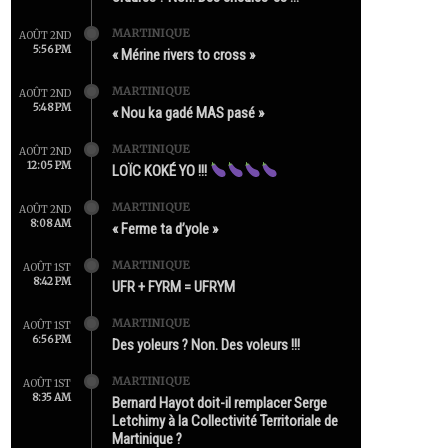
MARTINIQUE
AOÛT 2ND
5:56 PM
« Mérine rivers to cross »
MARTINIQUE
AOÛT 2ND
5:48 PM
« Nou ka gadé MAS pasé »
MARTINIQUE
AOÛT 2ND
12:05 PM
LOÏC KOKÉ YO !!!
MARTINIQUE
AOÛT 2ND
8:08 AM
« Ferme ta d’yole »
MARTINIQUE
AOÛT 1ST
8:42 PM
UFR + FYRM = UFRYM
MARTINIQUE
AOÛT 1ST
6:56 PM
Des yoleurs ? Non. Des voleurs !!!
MARTINIQUE
AOÛT 1ST
8:35 AM
Bernard Hayot doit-il remplacer Serge
Letchimy à la Collectivité Territoriale de
Martinique ?