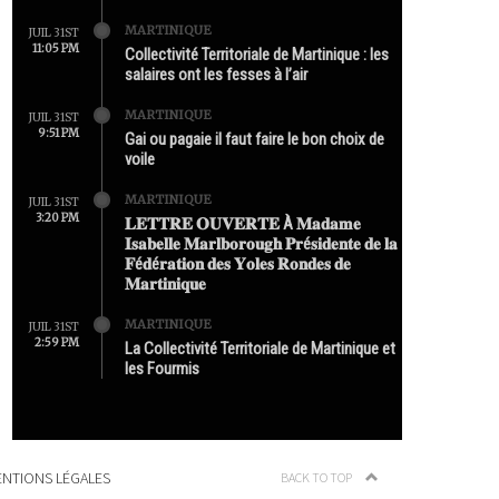
MARTINIQUE
JUIL 31ST
11:05 PM
Collectivité Territoriale de Martinique : les
salaires ont les fesses à l’air
MARTINIQUE
JUIL 31ST
9:51 PM
Gai ou pagaie il faut faire le bon choix de
voile
MARTINIQUE
JUIL 31ST
3:20 PM
𝐋𝐄𝐓𝐓𝐑𝐄 𝐎𝐔𝐕𝐄𝐑𝐓𝐄 À 𝐌𝐚𝐝𝐚𝐦𝐞
𝐈𝐬𝐚𝐛𝐞𝐥𝐥𝐞 𝐌𝐚𝐫𝐥𝐛𝐨𝐫𝐨𝐮𝐠𝐡 𝐏𝐫é𝐬𝐢𝐝𝐞𝐧𝐭𝐞 𝐝𝐞 𝐥𝐚
𝐅é𝐝é𝐫𝐚𝐭𝐢𝐨𝐧 𝐝𝐞𝐬 𝐘𝐨𝐥𝐞𝐬 𝐑𝐨𝐧𝐝𝐞𝐬 𝐝𝐞
𝐌𝐚𝐫𝐭𝐢𝐧𝐢𝐪𝐮𝐞
MARTINIQUE
JUIL 31ST
2:59 PM
La Collectivité Territoriale de Martinique et
les Fourmis
NTIONS LÉGALES
BACK TO TOP