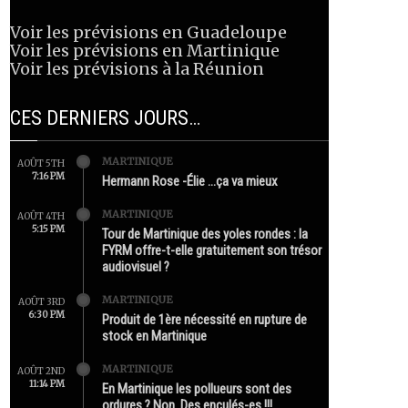
Voir les prévisions en Guadeloupe
Voir les prévisions en Martinique
Voir les prévisions à la Réunion
CES DERNIERS JOURS…
MARTINIQUE
AOÛT 5TH
7:16 PM
Hermann Rose -Élie …ça va mieux
MARTINIQUE
AOÛT 4TH
5:15 PM
Tour de Martinique des yoles rondes : la
FYRM offre-t-elle gratuitement son trésor
audiovisuel ?
MARTINIQUE
AOÛT 3RD
6:30 PM
Produit de 1ère nécessité en rupture de
stock en Martinique
MARTINIQUE
AOÛT 2ND
11:14 PM
En Martinique les pollueurs sont des
ordures ? Non. Des enculés-es !!!