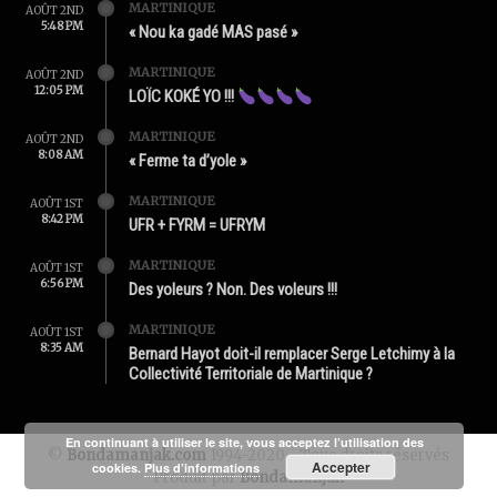
MARTINIQUE
AOÛT 2ND
5:48 PM
« Nou ka gadé MAS pasé »
MARTINIQUE
AOÛT 2ND
12:05 PM
LOÏC KOKÉ YO !!!
MARTINIQUE
AOÛT 2ND
8:08 AM
« Ferme ta d’yole »
MARTINIQUE
AOÛT 1ST
8:42 PM
UFR + FYRM = UFRYM
MARTINIQUE
AOÛT 1ST
6:56 PM
Des yoleurs ? Non. Des voleurs !!!
MARTINIQUE
AOÛT 1ST
8:35 AM
Bernard Hayot doit-il remplacer Serge Letchimy à la
Collectivité Territoriale de Martinique ?
En continuant à utiliser le site, vous acceptez l’utilisation des
©
Bondamanjak.com
1994-2020 - Tous droits réservés
Accepter
cookies.
Plus d’informations
Produit par
Bondamanjak