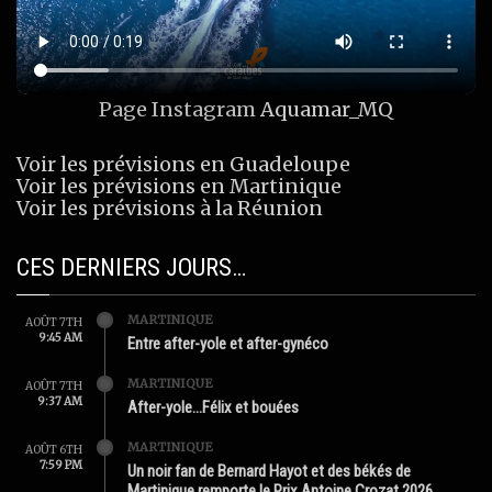
Page Instagram
Aquamar_MQ
Voir les prévisions en Guadeloupe
Voir les prévisions en Martinique
Voir les prévisions à la Réunion
CES DERNIERS JOURS…
MARTINIQUE
AOÛT 7TH
9:45 AM
Entre after-yole et after-gynéco
MARTINIQUE
AOÛT 7TH
9:37 AM
After-yole…Félix et bouées
MARTINIQUE
AOÛT 6TH
7:59 PM
Un noir fan de Bernard Hayot et des békés de
Martinique remporte le Prix Antoine Crozat 2026