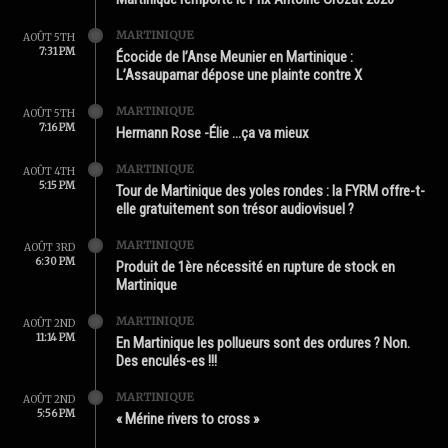
MARTINIQUE
AOÛT 5TH
7:31 PM
Écocide de l’Anse Meunier en Martinique :
L’Assaupamar dépose une plainte contre X
MARTINIQUE
AOÛT 5TH
7:16 PM
Hermann Rose -Élie …ça va mieux
MARTINIQUE
AOÛT 4TH
5:15 PM
Tour de Martinique des yoles rondes : la FYRM offre-t-
elle gratuitement son trésor audiovisuel ?
MARTINIQUE
AOÛT 3RD
6:30 PM
Produit de 1ère nécessité en rupture de stock en
Martinique
MARTINIQUE
AOÛT 2ND
11:14 PM
En Martinique les pollueurs sont des ordures ? Non.
Des enculés-es !!!
MARTINIQUE
AOÛT 2ND
5:56 PM
« Mérine rivers to cross »