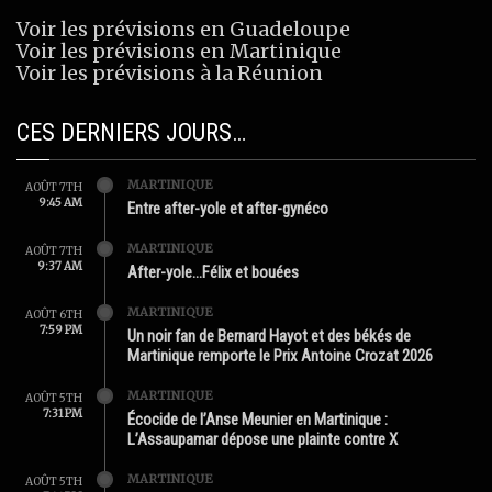
Voir les prévisions en Guadeloupe
Voir les prévisions en Martinique
Voir les prévisions à la Réunion
CES DERNIERS JOURS…
MARTINIQUE
AOÛT 7TH
9:45 AM
Entre after-yole et after-gynéco
MARTINIQUE
AOÛT 7TH
9:37 AM
After-yole…Félix et bouées
MARTINIQUE
AOÛT 6TH
7:59 PM
Un noir fan de Bernard Hayot et des békés de
Martinique remporte le Prix Antoine Crozat 2026
MARTINIQUE
AOÛT 5TH
7:31 PM
Écocide de l’Anse Meunier en Martinique :
L’Assaupamar dépose une plainte contre X
MARTINIQUE
AOÛT 5TH