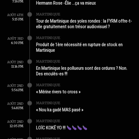
7:16 PM
Hermann Rose -Élie …ça va mieux
MARTINIQUE
AOÛT 4TH
5:15 PM
Tour de Martinique des yoles rondes : la FYRM offre-t-
elle gratuitement son trésor audiovisuel ?
MARTINIQUE
AOÛT 3RD
6:30 PM
Produit de 1ère nécessité en rupture de stock en
Martinique
MARTINIQUE
AOÛT 2ND
11:14 PM
En Martinique les pollueurs sont des ordures ? Non.
Des enculés-es !!!
MARTINIQUE
AOÛT 2ND
5:56 PM
« Mérine rivers to cross »
MARTINIQUE
AOÛT 2ND
5:48 PM
« Nou ka gadé MAS pasé »
MARTINIQUE
AOÛT 2ND
12:05 PM
LOÏC KOKÉ YO !!!