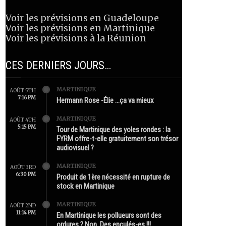
Voir les prévisions en Guadeloupe
Voir les prévisions en Martinique
Voir les prévisions à la Réunion
CES DERNIERS JOURS…
MARTINIQUE
AOÛT 5TH
7:16 PM
Hermann Rose -Élie …ça va mieux
MARTINIQUE
AOÛT 4TH
5:15 PM
Tour de Martinique des yoles rondes : la
FYRM offre-t-elle gratuitement son trésor
audiovisuel ?
MARTINIQUE
AOÛT 3RD
6:30 PM
Produit de 1ère nécessité en rupture de
stock en Martinique
MARTINIQUE
AOÛT 2ND
11:14 PM
En Martinique les pollueurs sont des
ordures ? Non. Des enculés-es !!!