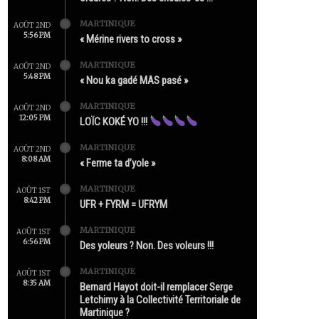
MARTINIQUE
AOÛT 2ND
5:56 PM
« Mérine rivers to cross »
MARTINIQUE
AOÛT 2ND
5:48 PM
« Nou ka gadé MAS pasé »
MARTINIQUE
AOÛT 2ND
12:05 PM
LOÏC KOKÉ YO !!!
MARTINIQUE
AOÛT 2ND
8:08 AM
« Ferme ta d’yole »
MARTINIQUE
AOÛT 1ST
8:42 PM
UFR + FYRM = UFRYM
MARTINIQUE
AOÛT 1ST
6:56 PM
Des yoleurs ? Non. Des voleurs !!!
MARTINIQUE
AOÛT 1ST
8:35 AM
Bernard Hayot doit-il remplacer Serge
Letchimy à la Collectivité Territoriale de
Martinique ?