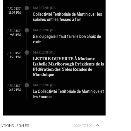
MARTINIQUE
JUIL 31ST
11:05 PM
Collectivité Territoriale de Martinique : les
salaires ont les fesses à l’air
MARTINIQUE
JUIL 31ST
9:51 PM
Gai ou pagaie il faut faire le bon choix de
voile
MARTINIQUE
JUIL 31ST
3:20 PM
𝐋𝐄𝐓𝐓𝐑𝐄 𝐎𝐔𝐕𝐄𝐑𝐓𝐄 À 𝐌𝐚𝐝𝐚𝐦𝐞
𝐈𝐬𝐚𝐛𝐞𝐥𝐥𝐞 𝐌𝐚𝐫𝐥𝐛𝐨𝐫𝐨𝐮𝐠𝐡 𝐏𝐫é𝐬𝐢𝐝𝐞𝐧𝐭𝐞 𝐝𝐞 𝐥𝐚
𝐅é𝐝é𝐫𝐚𝐭𝐢𝐨𝐧 𝐝𝐞𝐬 𝐘𝐨𝐥𝐞𝐬 𝐑𝐨𝐧𝐝𝐞𝐬 𝐝𝐞
𝐌𝐚𝐫𝐭𝐢𝐧𝐢𝐪𝐮𝐞
MARTINIQUE
JUIL 31ST
2:59 PM
La Collectivité Territoriale de Martinique et
les Fourmis
NTIONS LÉGALES
BACK TO TOP