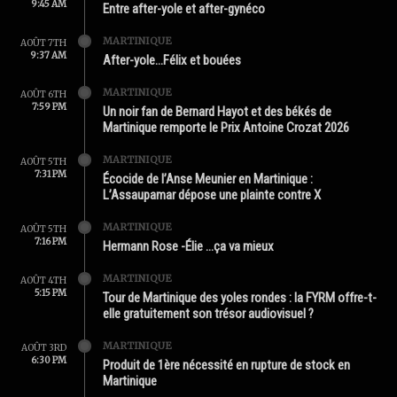
9:45 AM
Entre after-yole et after-gynéco
MARTINIQUE
AOÛT 7TH
9:37 AM
After-yole…Félix et bouées
MARTINIQUE
AOÛT 6TH
7:59 PM
Un noir fan de Bernard Hayot et des békés de
Martinique remporte le Prix Antoine Crozat 2026
MARTINIQUE
AOÛT 5TH
7:31 PM
Écocide de l’Anse Meunier en Martinique :
L’Assaupamar dépose une plainte contre X
MARTINIQUE
AOÛT 5TH
7:16 PM
Hermann Rose -Élie …ça va mieux
MARTINIQUE
AOÛT 4TH
5:15 PM
Tour de Martinique des yoles rondes : la FYRM offre-t-
elle gratuitement son trésor audiovisuel ?
MARTINIQUE
AOÛT 3RD
6:30 PM
Produit de 1ère nécessité en rupture de stock en
Martinique