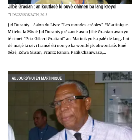
Jilbè Grasian : an koutlasè ki ouvè chimen ba lang kreyol
DÉCEMBRE 24TH, 2013
Jid Duranty - Salon du Livre "Les mondes créoles". #Martinique.
Mi teks-la Misié Jid Duranty prézanté asou Jilbè Grasian avan yo
té rimet "Prix Gilbert Gratiant" an. Matinik yo ka palé dé lang. I ni
dé matjè ki sèvi fransé éti non yo ka wonflé jik oliwon latè. Emé
Sézè, Edwa Glisan, Frantz Fanon, Patik Chamwazo,...
AUJOURD'HUI EN MARTINIQUE