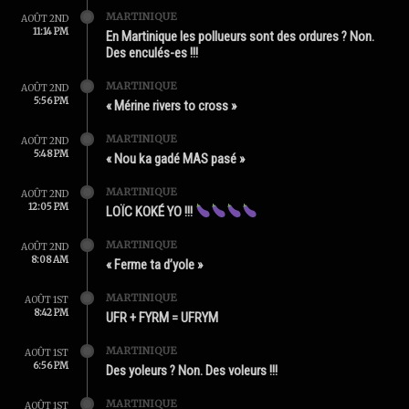
MARTINIQUE
AOÛT 2ND
11:14 PM
En Martinique les pollueurs sont des ordures ? Non.
Des enculés-es !!!
MARTINIQUE
AOÛT 2ND
5:56 PM
« Mérine rivers to cross »
MARTINIQUE
AOÛT 2ND
5:48 PM
« Nou ka gadé MAS pasé »
MARTINIQUE
AOÛT 2ND
12:05 PM
LOÏC KOKÉ YO !!!
MARTINIQUE
AOÛT 2ND
8:08 AM
« Ferme ta d’yole »
MARTINIQUE
AOÛT 1ST
8:42 PM
UFR + FYRM = UFRYM
MARTINIQUE
AOÛT 1ST
6:56 PM
Des yoleurs ? Non. Des voleurs !!!
MARTINIQUE
AOÛT 1ST