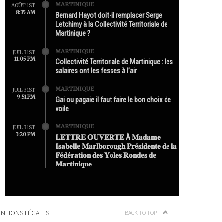
MARTINIQUE
AOÛT 1ST
8:35 AM
Bernard Hayot doit-il remplacer Serge
Letchimy à la Collectivité Territoriale de
Martinique ?
MARTINIQUE
JUIL 31ST
11:05 PM
Collectivité Territoriale de Martinique : les
salaires ont les fesses à l’air
MARTINIQUE
JUIL 31ST
9:51 PM
Gai ou pagaie il faut faire le bon choix de
voile
MARTINIQUE
JUIL 31ST
3:20 PM
𝐋𝐄𝐓𝐓𝐑𝐄 𝐎𝐔𝐕𝐄𝐑𝐓𝐄 À 𝐌𝐚𝐝𝐚𝐦𝐞
𝐈𝐬𝐚𝐛𝐞𝐥𝐥𝐞 𝐌𝐚𝐫𝐥𝐛𝐨𝐫𝐨𝐮𝐠𝐡 𝐏𝐫é𝐬𝐢𝐝𝐞𝐧𝐭𝐞 𝐝𝐞 𝐥𝐚
𝐅é𝐝é𝐫𝐚𝐭𝐢𝐨𝐧 𝐝𝐞𝐬 𝐘𝐨𝐥𝐞𝐬 𝐑𝐨𝐧𝐝𝐞𝐬 𝐝𝐞
𝐌𝐚𝐫𝐭𝐢𝐧𝐢𝐪𝐮𝐞
NTIONS LÉGALES
BACK TO TOP