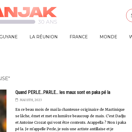
GUYANE
LA RÉUNION
FRANCE
MONDE
W
ISE"
Quand PERLE...PARLE... les maux sont en paka pé la
MAI 11TH, 2023
En ce beau mois de mai la chanteuse originaire de Martinique
se lâche, émet et met en lumière beaucoup de mais. C'est Dadju
et Antoine Crozat qui vont être contents. Acappella ? Non i paka
pé la. Je m'appelle Perle, je suis une artiste antillaise et je