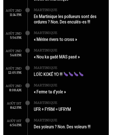
MARTINIQUE
AOÛT 2ND
11:14 PM
En Martinique les pollueurs sont des
ordures ? Non. Des enculés-es !!!
MARTINIQUE
AOÛT 2ND
5:56 PM
« Mérine rivers to cross »
MARTINIQUE
AOÛT 2ND
5:48 PM
« Nou ka gadé MAS pasé »
MARTINIQUE
AOÛT 2ND
12:05 PM
LOÏC KOKÉ YO !!!
MARTINIQUE
AOÛT 2ND
8:08 AM
« Ferme ta d’yole »
MARTINIQUE
AOÛT 1ST
8:42 PM
UFR + FYRM = UFRYM
MARTINIQUE
AOÛT 1ST
6:56 PM
Des yoleurs ? Non. Des voleurs !!!