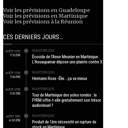
Voir les prévisions en Guadeloupe
Voir les prévisions en Martinique
Voir les prévisions à la Réunion
CES DERNIERS JOURS…
MARTINIQUE
AOÛT 5TH
7:31 PM
Écocide de l’Anse Meunier en Martinique :
L’Assaupamar dépose une plainte contre X
MARTINIQUE
AOÛT 5TH
7:16 PM
Hermann Rose -Élie …ça va mieux
MARTINIQUE
AOÛT 4TH
5:15 PM
Tour de Martinique des yoles rondes : la
FYRM offre-t-elle gratuitement son trésor
audiovisuel ?
MARTINIQUE
AOÛT 3RD
6:30 PM
Produit de 1ère nécessité en rupture de
stock en Martinique