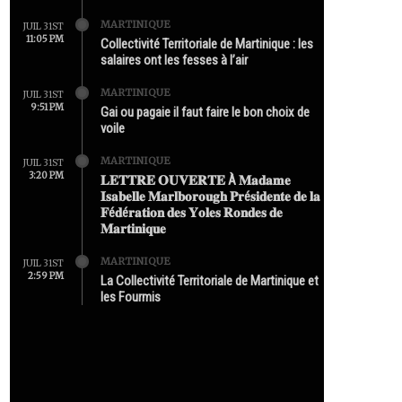
MARTINIQUE
JUIL 31ST
11:05 PM
Collectivité Territoriale de Martinique : les
salaires ont les fesses à l’air
MARTINIQUE
JUIL 31ST
9:51 PM
Gai ou pagaie il faut faire le bon choix de
voile
MARTINIQUE
JUIL 31ST
3:20 PM
𝐋𝐄𝐓𝐓𝐑𝐄 𝐎𝐔𝐕𝐄𝐑𝐓𝐄 À 𝐌𝐚𝐝𝐚𝐦𝐞
𝐈𝐬𝐚𝐛𝐞𝐥𝐥𝐞 𝐌𝐚𝐫𝐥𝐛𝐨𝐫𝐨𝐮𝐠𝐡 𝐏𝐫é𝐬𝐢𝐝𝐞𝐧𝐭𝐞 𝐝𝐞 𝐥𝐚
𝐅é𝐝é𝐫𝐚𝐭𝐢𝐨𝐧 𝐝𝐞𝐬 𝐘𝐨𝐥𝐞𝐬 𝐑𝐨𝐧𝐝𝐞𝐬 𝐝𝐞
𝐌𝐚𝐫𝐭𝐢𝐧𝐢𝐪𝐮𝐞
MARTINIQUE
JUIL 31ST
2:59 PM
La Collectivité Territoriale de Martinique et
les Fourmis