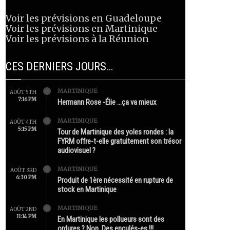
Voir les prévisions en Guadeloupe
Voir les prévisions en Martinique
Voir les prévisions à la Réunion
CES DERNIERS JOURS…
MARTINIQUE
AOÛT 5TH
7:16 PM
Hermann Rose -Élie …ça va mieux
MARTINIQUE
AOÛT 4TH
5:15 PM
Tour de Martinique des yoles rondes : la
FYRM offre-t-elle gratuitement son trésor
audiovisuel ?
MARTINIQUE
AOÛT 3RD
6:30 PM
Produit de 1ère nécessité en rupture de
stock en Martinique
MARTINIQUE
AOÛT 2ND
11:14 PM
En Martinique les pollueurs sont des
ordures ? Non. Des enculés-es !!!