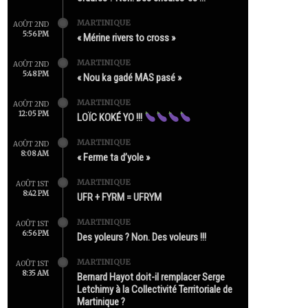
MARTINIQUE
AOÛT 2ND
5:56 PM
« Mérine rivers to cross »
MARTINIQUE
AOÛT 2ND
5:48 PM
« Nou ka gadé MAS pasé »
MARTINIQUE
AOÛT 2ND
12:05 PM
LOÏC KOKÉ YO !!!
MARTINIQUE
AOÛT 2ND
8:08 AM
« Ferme ta d’yole »
MARTINIQUE
AOÛT 1ST
8:42 PM
UFR + FYRM = UFRYM
MARTINIQUE
AOÛT 1ST
6:56 PM
Des yoleurs ? Non. Des voleurs !!!
MARTINIQUE
AOÛT 1ST
8:35 AM
Bernard Hayot doit-il remplacer Serge
Letchimy à la Collectivité Territoriale de
Martinique ?