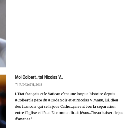
Moi Colbert...toi Nicolas V...
JUIN 26TH, 2018
L'Etat français et le Vatican c'est une longue histoire depuis
#Colbert le père du #CodeNoir et et Nicolas V. Manu, lui, dieu
des francois qui se la joue Catho...ça sent bon la séparation
entre l'église et l'état. Et comme dirait Jésus..."beau baiser de jus
d'ananas"....