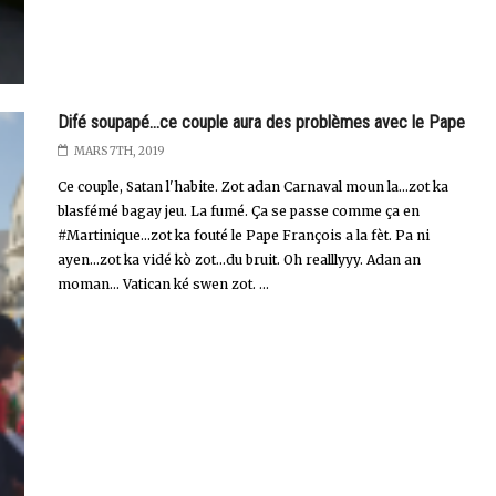
Difé soupapé...ce couple aura des problèmes avec le Pape
MARS 7TH, 2019
Ce couple, Satan l'habite. Zot adan Carnaval moun la...zot ka
blasfémé bagay jeu. La fumé. Ça se passe comme ça en
#Martinique...zot ka fouté le Pape François a la fèt. Pa ni
ayen...zot ka vidé kò zot...du bruit. Oh realllyyy. Adan an
moman... Vatican ké swen zot. ...