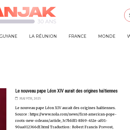
GUYANE
LA RÉUNION
FRANCE
MONDE
W
Le nouveau pape Léon XIV aurait des origines haïtiennes
MAI 9TH, 2025
Le nouveau pape Léon XIV aurait des origines haïtiennes.
Source : https://www.nola.com/news/first-american-pope-
roots-new-orleans/article_3c7bfdf1-8f69-452e-af01-
90aa012366df.html Traduction : Robert Francis Prevost,