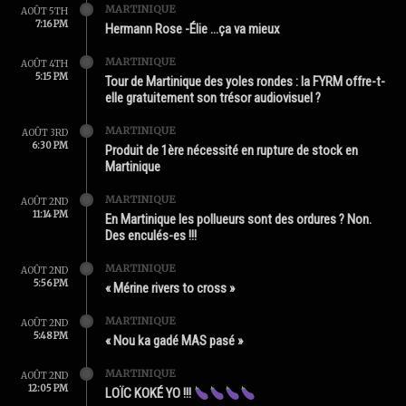
MARTINIQUE
AOÛT 5TH
7:16 PM
Hermann Rose -Élie …ça va mieux
MARTINIQUE
AOÛT 4TH
5:15 PM
Tour de Martinique des yoles rondes : la FYRM offre-t-
elle gratuitement son trésor audiovisuel ?
MARTINIQUE
AOÛT 3RD
6:30 PM
Produit de 1ère nécessité en rupture de stock en
Martinique
MARTINIQUE
AOÛT 2ND
11:14 PM
En Martinique les pollueurs sont des ordures ? Non.
Des enculés-es !!!
MARTINIQUE
AOÛT 2ND
5:56 PM
« Mérine rivers to cross »
MARTINIQUE
AOÛT 2ND
5:48 PM
« Nou ka gadé MAS pasé »
MARTINIQUE
AOÛT 2ND
12:05 PM
LOÏC KOKÉ YO !!!