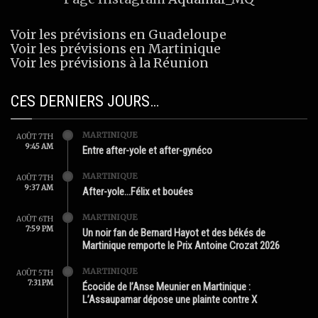
Voir les prévisions en Guadeloupe
Voir les prévisions en Martinique
Voir les prévisions à la Réunion
CES DERNIERS JOURS…
MARTINIQUE
AOÛT 7TH
9:45 AM
Entre after-yole et after-gynéco
MARTINIQUE
AOÛT 7TH
9:37 AM
After-yole…Félix et bouées
MARTINIQUE
AOÛT 6TH
7:59 PM
Un noir fan de Bernard Hayot et des békés de
Martinique remporte le Prix Antoine Crozat 2026
MARTINIQUE
AOÛT 5TH
7:31 PM
Écocide de l’Anse Meunier en Martinique :
L’Assaupamar dépose une plainte contre X