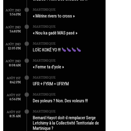
MARTINIQUE
AOÛT 2ND
5:56 PM
« Mérine rivers to cross »
MARTINIQUE
AOÛT 2ND
5:48 PM
« Nou ka gadé MAS pasé »
MARTINIQUE
AOÛT 2ND
12:05 PM
LOÏC KOKÉ YO !!!
MARTINIQUE
AOÛT 2ND
8:08 AM
« Ferme ta d’yole »
MARTINIQUE
AOÛT 1ST
8:42 PM
UFR + FYRM = UFRYM
MARTINIQUE
AOÛT 1ST
6:56 PM
Des yoleurs ? Non. Des voleurs !!!
MARTINIQUE
AOÛT 1ST
8:35 AM
Bernard Hayot doit-il remplacer Serge
Letchimy à la Collectivité Territoriale de
Martinique ?