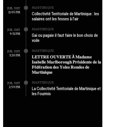
MARTINIQUE
JUIL 31ST
11:05 PM
Collectivité Territoriale de Martinique : les
salaires ont les fesses à l’air
MARTINIQUE
JUIL 31ST
9:51 PM
Gai ou pagaie il faut faire le bon choix de
voile
MARTINIQUE
JUIL 31ST
3:20 PM
𝐋𝐄𝐓𝐓𝐑𝐄 𝐎𝐔𝐕𝐄𝐑𝐓𝐄 À 𝐌𝐚𝐝𝐚𝐦𝐞
𝐈𝐬𝐚𝐛𝐞𝐥𝐥𝐞 𝐌𝐚𝐫𝐥𝐛𝐨𝐫𝐨𝐮𝐠𝐡 𝐏𝐫é𝐬𝐢𝐝𝐞𝐧𝐭𝐞 𝐝𝐞 𝐥𝐚
𝐅é𝐝é𝐫𝐚𝐭𝐢𝐨𝐧 𝐝𝐞𝐬 𝐘𝐨𝐥𝐞𝐬 𝐑𝐨𝐧𝐝𝐞𝐬 𝐝𝐞
𝐌𝐚𝐫𝐭𝐢𝐧𝐢𝐪𝐮𝐞
MARTINIQUE
JUIL 31ST
2:59 PM
La Collectivité Territoriale de Martinique et
les Fourmis