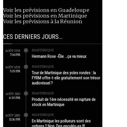
Voir les prévisions en Guadeloupe
Voir les prévisions en Martinique
Voir les prévisions à la Réunion
CES DERNIERS JOURS…
MARTINIQUE
AOÛT 5TH
7:16 PM
Hermann Rose -Élie …ça va mieux
MARTINIQUE
AOÛT 4TH
5:15 PM
Tour de Martinique des yoles rondes : la
FYRM offre-t-elle gratuitement son trésor
audiovisuel ?
MARTINIQUE
AOÛT 3RD
6:30 PM
Produit de 1ère nécessité en rupture de
stock en Martinique
MARTINIQUE
AOÛT 2ND
11:14 PM
En Martinique les pollueurs sont des
ordures ? Non. Des enculés-es !!!