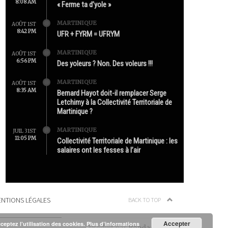
8:08 AM
« Ferme ta d’yole »
MARTINIQUE
AOÛT 1ST
8:42 PM
UFR + FYRM = UFRYM
MARTINIQUE
AOÛT 1ST
6:56 PM
Des yoleurs ? Non. Des voleurs !!!
MARTINIQUE
AOÛT 1ST
8:35 AM
Bernard Hayot doit-il remplacer Serge
Letchimy à la Collectivité Territoriale de
Martinique ?
MARTINIQUE
JUIL 31ST
11:05 PM
Collectivité Territoriale de Martinique : les
salaires ont les fesses à l’air
NTIONS LÉGALES
BACK TO TOP
Accepter
cceptez l’utilisation des cookies.
Plus d’informations