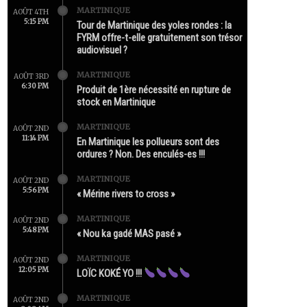
MARTINIQUE
AOÛT 4TH
5:15 PM
Tour de Martinique des yoles rondes : la
FYRM offre-t-elle gratuitement son trésor
audiovisuel ?
MARTINIQUE
AOÛT 3RD
6:30 PM
Produit de 1ère nécessité en rupture de
stock en Martinique
MARTINIQUE
AOÛT 2ND
11:14 PM
En Martinique les pollueurs sont des
ordures ? Non. Des enculés-es !!!
MARTINIQUE
AOÛT 2ND
5:56 PM
« Mérine rivers to cross »
MARTINIQUE
AOÛT 2ND
5:48 PM
« Nou ka gadé MAS pasé »
MARTINIQUE
AOÛT 2ND
12:05 PM
LOÏC KOKÉ YO !!!
MARTINIQUE
AOÛT 2ND