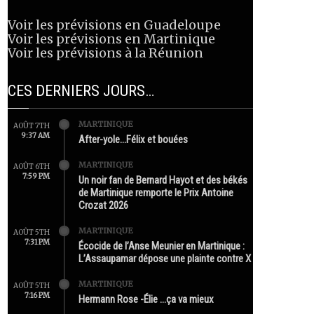
Voir les prévisions en Guadeloupe
Voir les prévisions en Martinique
Voir les prévisions à la Réunion
CES DERNIERS JOURS…
MARTINIQUE
AOÛT 7TH
9:37 AM
After-yole…Félix et bouées
MARTINIQUE
AOÛT 6TH
7:59 PM
Un noir fan de Bernard Hayot et des békés
de Martinique remporte le Prix Antoine
Crozat 2026
MARTINIQUE
AOÛT 5TH
7:31 PM
Écocide de l’Anse Meunier en Martinique :
L’Assaupamar dépose une plainte contre X
MARTINIQUE
AOÛT 5TH
7:16 PM
Hermann Rose -Élie …ça va mieux