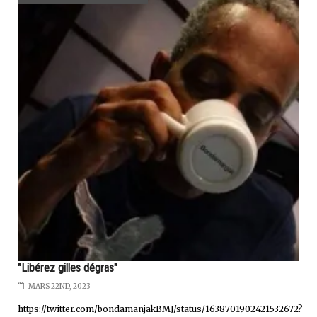
"Libérez gilles dégras"
MARS 22ND, 2023
https://twitter.com/bondamanjakBMJ/status/1638701902421532672?