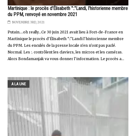
Martinique : le procès d'Élisabeth ":."Landi, l'historienne membre
du PPM, renvoyé en novembre 2021
NOVEMBRE 3RD, 2021
Putain....oh really...Ce 30 juin 2021 avait lieu à Fort-de-France en
Martinique le procès d'Élisabeth ":."Landi l'historienne membre
du PPM. Les enculés de la presse locale n'en n'ont pas parlé.
Normal. Les :. contrôlent les claviers, les micros et les caméras.
Alors Bondamanjak va vous donner l'information. Le procès a...
A LA UNE