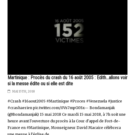
Martinique : Procès du crash du 16 août 2005 : Edith...allons voir
si la messe édite ou si elle est dite
MAI 15TH, 2018
#Crash #16aout2005 #Martinique #Proces #Venezuela #justice
#crashaerien pic.twitter.com/0Vs7mpG0Sx— Bondamanjak
(@Bondamanjak) 15 mai 2018 Ce mardi 15 mai 2018, à 7h soit une
heure avant l'ouverture du procès à la Cour d'appel de Fort-de-
France en #Martinique, Monseigneur David Macaire célébrera
une messe à l'église de...