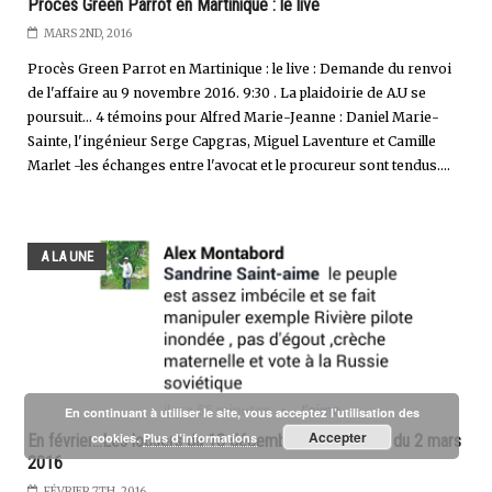
Procès Green Parrot en Martinique : le live
MARS 2ND, 2016
Procès Green Parrot en Martinique : le live : Demande du renvoi
de l'affaire au 9 novembre 2016. 9:30 . La plaidoirie de A.U se
poursuit... 4 témoins pour Alfred Marie-Jeanne : Daniel Marie-
Sainte, l'ingénieur Serge Capgras, Miguel Laventure et Camille
Marlet -les échanges entre l'avocat et le procureur sont tendus....
A LA UNE
En continuant à utiliser le site, vous acceptez l’utilisation des
Accepter
cookies.
Plus d’informations
En février...Les loosers du 13 décembre 2015 rêvent du 2 mars
2016
FÉVRIER 7TH, 2016