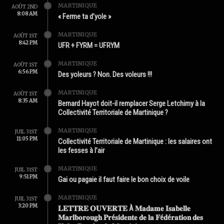
MARTINIQUE
AOÛT 2ND
8:08 AM
« Ferme ta d’yole »
MARTINIQUE
AOÛT 1ST
8:42 PM
UFR + FYRM = UFRYM
MARTINIQUE
AOÛT 1ST
6:56 PM
Des yoleurs ? Non. Des voleurs !!!
MARTINIQUE
AOÛT 1ST
8:35 AM
Bernard Hayot doit-il remplacer Serge Letchimy à la
Collectivité Territoriale de Martinique ?
MARTINIQUE
JUIL 31ST
11:05 PM
Collectivité Territoriale de Martinique : les salaires ont
les fesses à l’air
MARTINIQUE
JUIL 31ST
9:51 PM
Gai ou pagaie il faut faire le bon choix de voile
MARTINIQUE
JUIL 31ST
3:20 PM
𝐋𝐄𝐓𝐓𝐑𝐄 𝐎𝐔𝐕𝐄𝐑𝐓𝐄 À 𝐌𝐚𝐝𝐚𝐦𝐞 𝐈𝐬𝐚𝐛𝐞𝐥𝐥𝐞
𝐌𝐚𝐫𝐥𝐛𝐨𝐫𝐨𝐮𝐠𝐡 𝐏𝐫é𝐬𝐢𝐝𝐞𝐧𝐭𝐞 𝐝𝐞 𝐥𝐚 𝐅é𝐝é𝐫𝐚𝐭𝐢𝐨𝐧 𝐝𝐞𝐬