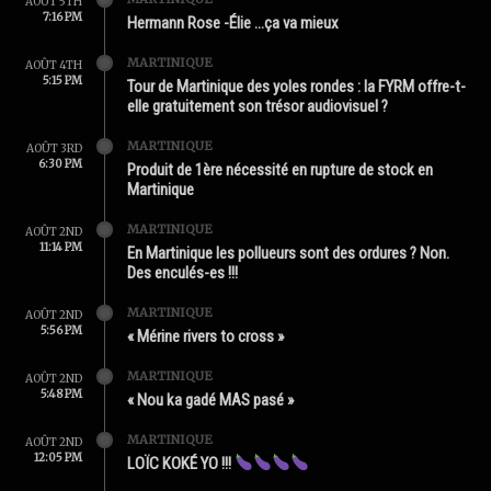
AOÛT 5TH
7:16 PM
Hermann Rose -Élie …ça va mieux
MARTINIQUE
AOÛT 4TH
5:15 PM
Tour de Martinique des yoles rondes : la FYRM offre-t-
elle gratuitement son trésor audiovisuel ?
MARTINIQUE
AOÛT 3RD
6:30 PM
Produit de 1ère nécessité en rupture de stock en
Martinique
MARTINIQUE
AOÛT 2ND
11:14 PM
En Martinique les pollueurs sont des ordures ? Non.
Des enculés-es !!!
MARTINIQUE
AOÛT 2ND
5:56 PM
« Mérine rivers to cross »
MARTINIQUE
AOÛT 2ND
5:48 PM
« Nou ka gadé MAS pasé »
MARTINIQUE
AOÛT 2ND
12:05 PM
LOÏC KOKÉ YO !!!