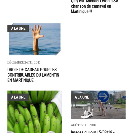
Ça y est. Michaël Leton a SA
chanson de carnaval en
Martinique !!!
A LA UNE
DÉCEMBRE 26TH, 2015
DROLE DE CADEAU POUR LES
CONTRIBUABLES DU LAMENTIN
EN MARTINIQUE
A LA UNE
A LA UNE
AOÛT 15TH, 2018
Images du jour 15/08/18 -