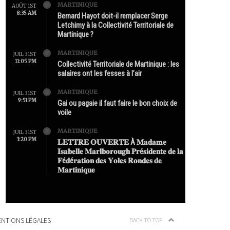
MARTINIQUE
AOÛT 1ST
8:35 AM
Bernard Hayot doit-il remplacer Serge
Letchimy à la Collectivité Territoriale de
Martinique ?
MARTINIQUE
JUIL 31ST
11:05 PM
Collectivité Territoriale de Martinique : les
salaires ont les fesses à l’air
MARTINIQUE
JUIL 31ST
9:51 PM
Gai ou pagaie il faut faire le bon choix de
voile
MARTINIQUE
JUIL 31ST
3:20 PM
𝐋𝐄𝐓𝐓𝐑𝐄 𝐎𝐔𝐕𝐄𝐑𝐓𝐄 À 𝐌𝐚𝐝𝐚𝐦𝐞
𝐈𝐬𝐚𝐛𝐞𝐥𝐥𝐞 𝐌𝐚𝐫𝐥𝐛𝐨𝐫𝐨𝐮𝐠𝐡 𝐏𝐫é𝐬𝐢𝐝𝐞𝐧𝐭𝐞 𝐝𝐞 𝐥𝐚
𝐅é𝐝é𝐫𝐚𝐭𝐢𝐨𝐧 𝐝𝐞𝐬 𝐘𝐨𝐥𝐞𝐬 𝐑𝐨𝐧𝐝𝐞𝐬 𝐝𝐞
𝐌𝐚𝐫𝐭𝐢𝐧𝐢𝐪𝐮𝐞
NTIONS LÉGALES
BACK TO TOP