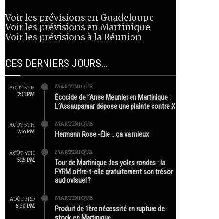
Voir les prévisions en Guadeloupe
Voir les prévisions en Martinique
Voir les prévisions à la Réunion
CES DERNIERS JOURS…
MARTINIQUE
AOÛT 5TH
7:31 PM
Écocide de l’Anse Meunier en Martinique :
L’Assaupamar dépose une plainte contre X
MARTINIQUE
AOÛT 5TH
7:16 PM
Hermann Rose -Élie …ça va mieux
MARTINIQUE
AOÛT 4TH
5:15 PM
Tour de Martinique des yoles rondes : la
FYRM offre-t-elle gratuitement son trésor
audiovisuel ?
MARTINIQUE
AOÛT 3RD
6:30 PM
Produit de 1ère nécessité en rupture de
stock en Martinique