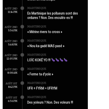
MARTINIQUE
AOÛT 2ND
11:14 PM
En Martinique les pollueurs sont des
ordures ? Non. Des enculés-es !!!
MARTINIQUE
AOÛT 2ND
5:56 PM
« Mérine rivers to cross »
MARTINIQUE
AOÛT 2ND
5:48 PM
« Nou ka gadé MAS pasé »
MARTINIQUE
AOÛT 2ND
12:05 PM
LOÏC KOKÉ YO !!!
MARTINIQUE
AOÛT 2ND
8:08 AM
« Ferme ta d’yole »
MARTINIQUE
AOÛT 1ST
8:42 PM
UFR + FYRM = UFRYM
MARTINIQUE
AOÛT 1ST
6:56 PM
Des yoleurs ? Non. Des voleurs !!!