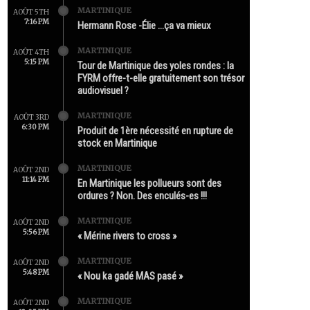
MARTINIQUE
AOÛT 5TH
7:16 PM
Hermann Rose -Élie …ça va mieux
MARTINIQUE
AOÛT 4TH
5:15 PM
Tour de Martinique des yoles rondes : la
FYRM offre-t-elle gratuitement son trésor
audiovisuel ?
MARTINIQUE
AOÛT 3RD
6:30 PM
Produit de 1ère nécessité en rupture de
stock en Martinique
MARTINIQUE
AOÛT 2ND
11:14 PM
En Martinique les pollueurs sont des
ordures ? Non. Des enculés-es !!!
MARTINIQUE
AOÛT 2ND
5:56 PM
« Mérine rivers to cross »
MARTINIQUE
AOÛT 2ND
5:48 PM
« Nou ka gadé MAS pasé »
MARTINIQUE
AOÛT 2ND