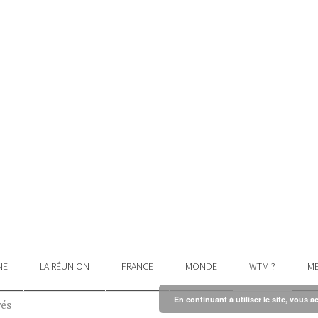
NE
LA RÉUNION
FRANCE
MONDE
WTM ?
ME
En continuant à utiliser le site, vous a
vés