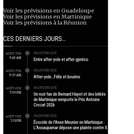
Voir les prévisions en Guadeloupe
Voir les prévisions en Martinique
Voir les prévisions à la Réunion
CES DERNIERS JOURS…
MARTINIQUE
AOÛT 7TH
9:45 AM
Entre after-yole et after-gynéco
MARTINIQUE
AOÛT 7TH
9:37 AM
After-yole…Félix et bouées
MARTINIQUE
AOÛT 6TH
7:59 PM
Un noir fan de Bernard Hayot et des békés
de Martinique remporte le Prix Antoine
Crozat 2026
MARTINIQUE
AOÛT 5TH
7:31 PM
Écocide de l’Anse Meunier en Martinique :
L’Assaupamar dépose une plainte contre X