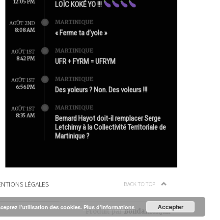
12:05 PM
LOÏC KOKÉ YO !!!
MARTINIQUE
AOÛT 2ND
8:08 AM
« Ferme ta d’yole »
MARTINIQUE
AOÛT 1ST
8:42 PM
UFR + FYRM = UFRYM
MARTINIQUE
AOÛT 1ST
6:56 PM
Des yoleurs ? Non. Des voleurs !!!
MARTINIQUE
AOÛT 1ST
8:35 AM
Bernard Hayot doit-il remplacer Serge
Letchimy à la Collectivité Territoriale de
Martinique ?
NTIONS LÉGALES
BACK TO TOP
Accepter
cceptez l’utilisation des cookies.
Plus d’informations
Produit par
Bondamanjak