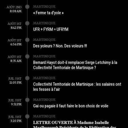
MARTINIQUE
AOÛT 2ND
8:08 AM
« Ferme ta d’yole »
MARTINIQUE
AOÛT 1ST
8:42 PM
UFR + FYRM = UFRYM
MARTINIQUE
AOÛT 1ST
6:56 PM
Des yoleurs ? Non. Des voleurs !!!
MARTINIQUE
AOÛT 1ST
8:35 AM
Bernard Hayot doit-il remplacer Serge Letchimy à la
Collectivité Territoriale de Martinique ?
MARTINIQUE
JUIL 31ST
11:05 PM
Collectivité Territoriale de Martinique : les salaires ont
les fesses à l’air
MARTINIQUE
JUIL 31ST
9:51 PM
Gai ou pagaie il faut faire le bon choix de voile
MARTINIQUE
JUIL 31ST
3:20 PM
𝐋𝐄𝐓𝐓𝐑𝐄 𝐎𝐔𝐕𝐄𝐑𝐓𝐄 À 𝐌𝐚𝐝𝐚𝐦𝐞 𝐈𝐬𝐚𝐛𝐞𝐥𝐥𝐞
𝐌𝐚𝐫𝐥𝐛𝐨𝐫𝐨𝐮𝐠𝐡 𝐏𝐫é𝐬𝐢𝐝𝐞𝐧𝐭𝐞 𝐝𝐞 𝐥𝐚 𝐅é𝐝é𝐫𝐚𝐭𝐢𝐨𝐧 𝐝𝐞𝐬