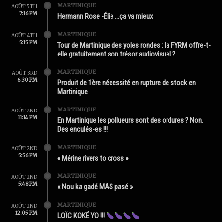
MARTINIQUE
AOÛT 5TH
7:16 PM
Hermann Rose -Élie …ça va mieux
MARTINIQUE
AOÛT 4TH
5:15 PM
Tour de Martinique des yoles rondes : la FYRM offre-t-
elle gratuitement son trésor audiovisuel ?
MARTINIQUE
AOÛT 3RD
6:30 PM
Produit de 1ère nécessité en rupture de stock en
Martinique
MARTINIQUE
AOÛT 2ND
11:14 PM
En Martinique les pollueurs sont des ordures ? Non.
Des enculés-es !!!
MARTINIQUE
AOÛT 2ND
5:56 PM
« Mérine rivers to cross »
MARTINIQUE
AOÛT 2ND
5:48 PM
« Nou ka gadé MAS pasé »
MARTINIQUE
AOÛT 2ND
12:05 PM
LOÏC KOKÉ YO !!!