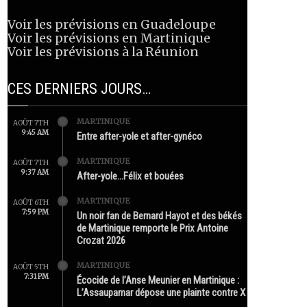
Voir les prévisions en Guadeloupe
Voir les prévisions en Martinique
Voir les prévisions à la Réunion
CES DERNIERS JOURS…
MARTINIQUE
AOÛT 7TH
9:45 AM
Entre after-yole et after-gynéco
MARTINIQUE
AOÛT 7TH
9:37 AM
After-yole…Félix et bouées
MARTINIQUE
AOÛT 6TH
7:59 PM
Un noir fan de Bernard Hayot et des békés
de Martinique remporte le Prix Antoine
Crozat 2026
MARTINIQUE
AOÛT 5TH
7:31 PM
Écocide de l’Anse Meunier en Martinique :
L’Assaupamar dépose une plainte contre X