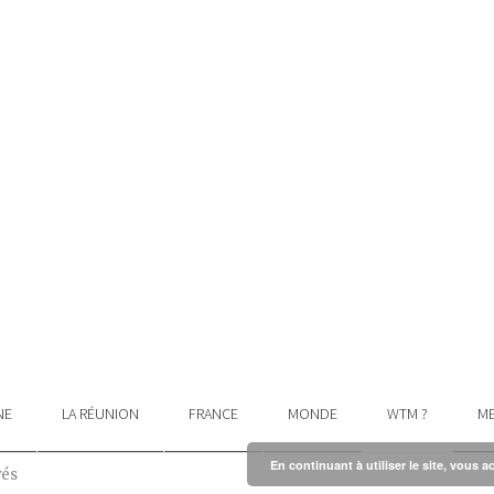
NE
LA RÉUNION
FRANCE
MONDE
WTM ?
ME
En continuant à utiliser le site, vous a
vés