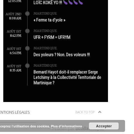
12:05 PM
LOÏC KOKÉ YO !!!
MARTINIQUE
AOÛT 2ND
8:08 AM
« Ferme ta d’yole »
MARTINIQUE
AOÛT 1ST
8:42 PM
UFR + FYRM = UFRYM
MARTINIQUE
AOÛT 1ST
6:56 PM
Des yoleurs ? Non. Des voleurs !!!
MARTINIQUE
AOÛT 1ST
8:35 AM
Bernard Hayot doit-il remplacer Serge
Letchimy à la Collectivité Territoriale de
Martinique ?
NTIONS LÉGALES
BACK TO TOP
Accepter
cceptez l’utilisation des cookies.
Plus d’informations
Produit par
Bondamanjak