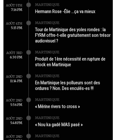
MARTINIQUE
AOÛT 5TH
7:16 PM
Hermann Rose -Élie …ça va mieux
MARTINIQUE
AOÛT 4TH
5:15 PM
Tour de Martinique des yoles rondes : la
FYRM offre-t-elle gratuitement son trésor
audiovisuel ?
MARTINIQUE
AOÛT 3RD
6:30 PM
Produit de 1ère nécessité en rupture de
stock en Martinique
MARTINIQUE
AOÛT 2ND
11:14 PM
En Martinique les pollueurs sont des
ordures ? Non. Des enculés-es !!!
MARTINIQUE
AOÛT 2ND
5:56 PM
« Mérine rivers to cross »
MARTINIQUE
AOÛT 2ND
5:48 PM
« Nou ka gadé MAS pasé »
MARTINIQUE
AOÛT 2ND