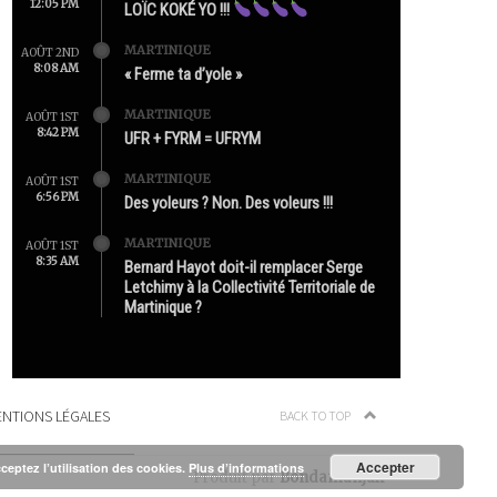
12:05 PM
LOÏC KOKÉ YO !!!
MARTINIQUE
AOÛT 2ND
8:08 AM
« Ferme ta d’yole »
MARTINIQUE
AOÛT 1ST
8:42 PM
UFR + FYRM = UFRYM
MARTINIQUE
AOÛT 1ST
6:56 PM
Des yoleurs ? Non. Des voleurs !!!
MARTINIQUE
AOÛT 1ST
8:35 AM
Bernard Hayot doit-il remplacer Serge
Letchimy à la Collectivité Territoriale de
Martinique ?
NTIONS LÉGALES
BACK TO TOP
Accepter
cceptez l’utilisation des cookies.
Plus d’informations
Produit par
Bondamanjak