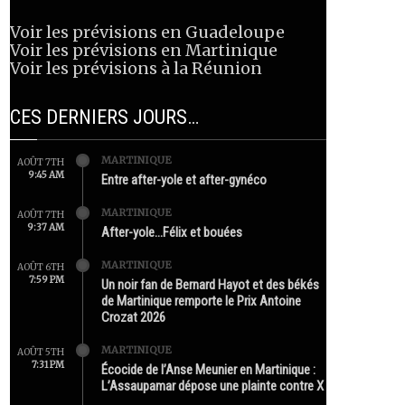
Voir les prévisions en Guadeloupe
Voir les prévisions en Martinique
Voir les prévisions à la Réunion
CES DERNIERS JOURS…
MARTINIQUE
AOÛT 7TH
9:45 AM
Entre after-yole et after-gynéco
MARTINIQUE
AOÛT 7TH
9:37 AM
After-yole…Félix et bouées
MARTINIQUE
AOÛT 6TH
7:59 PM
Un noir fan de Bernard Hayot et des békés
de Martinique remporte le Prix Antoine
Crozat 2026
MARTINIQUE
AOÛT 5TH
7:31 PM
Écocide de l’Anse Meunier en Martinique :
L’Assaupamar dépose une plainte contre X