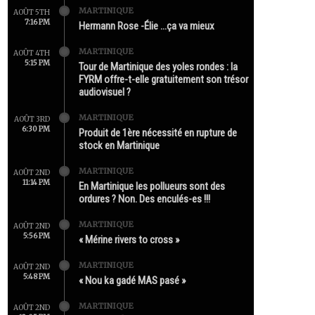
MARTINIQUE
AOÛT 5TH
7:16 PM
Hermann Rose -Élie …ça va mieux
MARTINIQUE
AOÛT 4TH
5:15 PM
Tour de Martinique des yoles rondes : la
FYRM offre-t-elle gratuitement son trésor
audiovisuel ?
MARTINIQUE
AOÛT 3RD
6:30 PM
Produit de 1ère nécessité en rupture de
stock en Martinique
MARTINIQUE
AOÛT 2ND
11:14 PM
En Martinique les pollueurs sont des
ordures ? Non. Des enculés-es !!!
MARTINIQUE
AOÛT 2ND
5:56 PM
« Mérine rivers to cross »
MARTINIQUE
AOÛT 2ND
5:48 PM
« Nou ka gadé MAS pasé »
MARTINIQUE
AOÛT 2ND