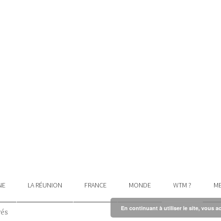
NE
LA RÉUNION
FRANCE
MONDE
WTM ?
ME
En continuant à utiliser le site, vous a
vés