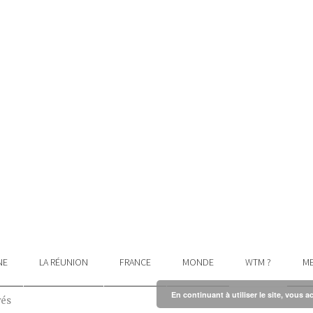
NE
LA RÉUNION
FRANCE
MONDE
WTM ?
ME
En continuant à utiliser le site, vous a
vés