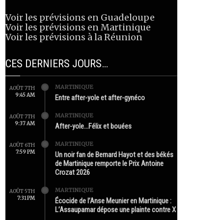
Voir les prévisions en Guadeloupe
Voir les prévisions en Martinique
Voir les prévisions à la Réunion
CES DERNIERS JOURS…
MARTINIQUE
AOÛT 7TH
9:45 AM
Entre after-yole et after-gynéco
MARTINIQUE
AOÛT 7TH
9:37 AM
After-yole…Félix et bouées
MARTINIQUE
AOÛT 6TH
7:59 PM
Un noir fan de Bernard Hayot et des békés
de Martinique remporte le Prix Antoine
Crozat 2026
MARTINIQUE
AOÛT 5TH
7:31 PM
Écocide de l’Anse Meunier en Martinique :
L’Assaupamar dépose une plainte contre X