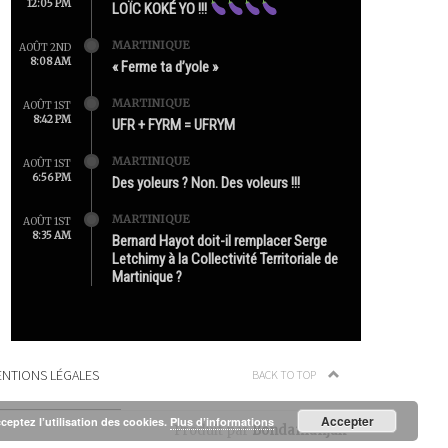
12:05 PM
LOÏC KOKÉ YO !!!
MARTINIQUE
AOÛT 2ND
8:08 AM
« Ferme ta d’yole »
MARTINIQUE
AOÛT 1ST
8:42 PM
UFR + FYRM = UFRYM
MARTINIQUE
AOÛT 1ST
6:56 PM
Des yoleurs ? Non. Des voleurs !!!
MARTINIQUE
AOÛT 1ST
8:35 AM
Bernard Hayot doit-il remplacer Serge
Letchimy à la Collectivité Territoriale de
Martinique ?
NTIONS LÉGALES
BACK TO TOP
Accepter
cceptez l’utilisation des cookies.
Plus d’informations
Produit par
Bondamanjak