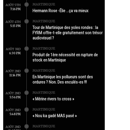
MARTINIQUE
AOÛT 5TH
7:16 PM
Hermann Rose -Élie …ça va mieux
MARTINIQUE
AOÛT 4TH
5:15 PM
Tour de Martinique des yoles rondes : la
FYRM offre-t-elle gratuitement son trésor
audiovisuel ?
MARTINIQUE
AOÛT 3RD
6:30 PM
Produit de 1ère nécessité en rupture de
stock en Martinique
MARTINIQUE
AOÛT 2ND
11:14 PM
En Martinique les pollueurs sont des
ordures ? Non. Des enculés-es !!!
MARTINIQUE
AOÛT 2ND
5:56 PM
« Mérine rivers to cross »
MARTINIQUE
AOÛT 2ND
5:48 PM
« Nou ka gadé MAS pasé »
MARTINIQUE
AOÛT 2ND