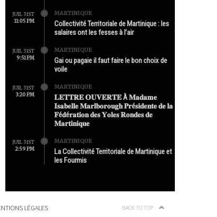
MARTINIQUE
JUIL 31ST
11:05 PM
Collectivité Territoriale de Martinique : les
salaires ont les fesses à l’air
MARTINIQUE
JUIL 31ST
9:51 PM
Gai ou pagaie il faut faire le bon choix de
voile
MARTINIQUE
JUIL 31ST
3:20 PM
𝐋𝐄𝐓𝐓𝐑𝐄 𝐎𝐔𝐕𝐄𝐑𝐓𝐄 À 𝐌𝐚𝐝𝐚𝐦𝐞
𝐈𝐬𝐚𝐛𝐞𝐥𝐥𝐞 𝐌𝐚𝐫𝐥𝐛𝐨𝐫𝐨𝐮𝐠𝐡 𝐏𝐫é𝐬𝐢𝐝𝐞𝐧𝐭𝐞 𝐝𝐞 𝐥𝐚
𝐅é𝐝é𝐫𝐚𝐭𝐢𝐨𝐧 𝐝𝐞𝐬 𝐘𝐨𝐥𝐞𝐬 𝐑𝐨𝐧𝐝𝐞𝐬 𝐝𝐞
𝐌𝐚𝐫𝐭𝐢𝐧𝐢𝐪𝐮𝐞
MARTINIQUE
JUIL 31ST
2:59 PM
La Collectivité Territoriale de Martinique et
les Fourmis
NTIONS LÉGALES
BACK TO TOP