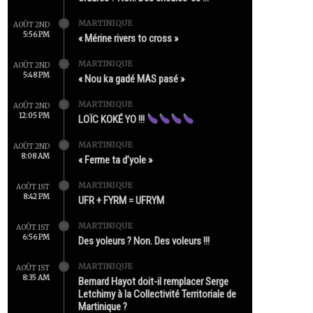
MARTINIQUE
AOÛT 2ND
5:56 PM
« Mérine rivers to cross »
MARTINIQUE
AOÛT 2ND
5:48 PM
« Nou ka gadé MAS pasé »
MARTINIQUE
AOÛT 2ND
12:05 PM
LOÏC KOKÉ YO !!!
MARTINIQUE
AOÛT 2ND
8:08 AM
« Ferme ta d’yole »
MARTINIQUE
AOÛT 1ST
8:42 PM
UFR + FYRM = UFRYM
MARTINIQUE
AOÛT 1ST
6:56 PM
Des yoleurs ? Non. Des voleurs !!!
MARTINIQUE
AOÛT 1ST
8:35 AM
Bernard Hayot doit-il remplacer Serge
Letchimy à la Collectivité Territoriale de
Martinique ?