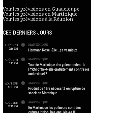
Voir les prévisions en Guadeloupe
Voir les prévisions en Martinique
Voir les prévisions à la Réunion
CES DERNIERS JOURS…
MARTINIQUE
AOÛT 5TH
7:16 PM
Hermann Rose -Élie …ça va mieux
MARTINIQUE
AOÛT 4TH
5:15 PM
Tour de Martinique des yoles rondes : la
FYRM offre-t-elle gratuitement son trésor
audiovisuel ?
MARTINIQUE
AOÛT 3RD
6:30 PM
Produit de 1ère nécessité en rupture de
stock en Martinique
MARTINIQUE
AOÛT 2ND
11:14 PM
En Martinique les pollueurs sont des
ordures ? Non. Des enculés-es !!!