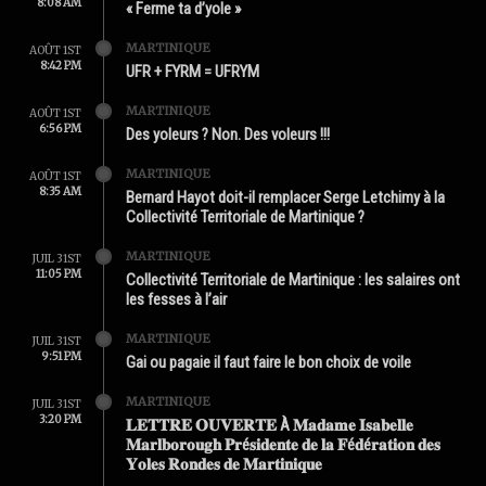
8:08 AM
« Ferme ta d’yole »
MARTINIQUE
AOÛT 1ST
8:42 PM
UFR + FYRM = UFRYM
MARTINIQUE
AOÛT 1ST
6:56 PM
Des yoleurs ? Non. Des voleurs !!!
MARTINIQUE
AOÛT 1ST
8:35 AM
Bernard Hayot doit-il remplacer Serge Letchimy à la
Collectivité Territoriale de Martinique ?
MARTINIQUE
JUIL 31ST
11:05 PM
Collectivité Territoriale de Martinique : les salaires ont
les fesses à l’air
MARTINIQUE
JUIL 31ST
9:51 PM
Gai ou pagaie il faut faire le bon choix de voile
MARTINIQUE
JUIL 31ST
3:20 PM
𝐋𝐄𝐓𝐓𝐑𝐄 𝐎𝐔𝐕𝐄𝐑𝐓𝐄 À 𝐌𝐚𝐝𝐚𝐦𝐞 𝐈𝐬𝐚𝐛𝐞𝐥𝐥𝐞
𝐌𝐚𝐫𝐥𝐛𝐨𝐫𝐨𝐮𝐠𝐡 𝐏𝐫é𝐬𝐢𝐝𝐞𝐧𝐭𝐞 𝐝𝐞 𝐥𝐚 𝐅é𝐝é𝐫𝐚𝐭𝐢𝐨𝐧 𝐝𝐞𝐬
𝐘𝐨𝐥𝐞𝐬 𝐑𝐨𝐧𝐝𝐞𝐬 𝐝𝐞 𝐌𝐚𝐫𝐭𝐢𝐧𝐢𝐪𝐮𝐞