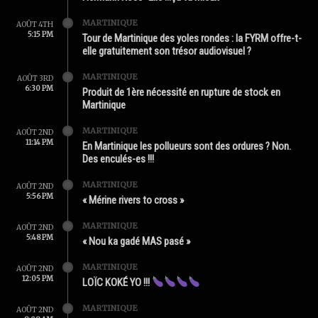
MARTINIQUE
AOÛT 4TH
5:15 PM
Tour de Martinique des yoles rondes : la FYRM offre-t-
elle gratuitement son trésor audiovisuel ?
MARTINIQUE
AOÛT 3RD
6:30 PM
Produit de 1ère nécessité en rupture de stock en
Martinique
MARTINIQUE
AOÛT 2ND
11:14 PM
En Martinique les pollueurs sont des ordures ? Non.
Des enculés-es !!!
MARTINIQUE
AOÛT 2ND
5:56 PM
« Mérine rivers to cross »
MARTINIQUE
AOÛT 2ND
5:48 PM
« Nou ka gadé MAS pasé »
MARTINIQUE
AOÛT 2ND
12:05 PM
LOÏC KOKÉ YO !!!
MARTINIQUE
AOÛT 2ND