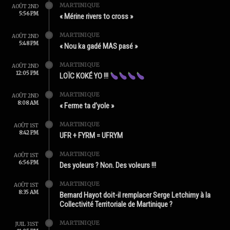
MARTINIQUE
AOÛT 2ND
5:56 PM
« Mérine rivers to cross »
MARTINIQUE
AOÛT 2ND
5:48 PM
« Nou ka gadé MAS pasé »
MARTINIQUE
AOÛT 2ND
12:05 PM
LOÏC KOKÉ YO !!!
MARTINIQUE
AOÛT 2ND
8:08 AM
« Ferme ta d’yole »
MARTINIQUE
AOÛT 1ST
8:42 PM
UFR + FYRM = UFRYM
MARTINIQUE
AOÛT 1ST
6:56 PM
Des yoleurs ? Non. Des voleurs !!!
MARTINIQUE
AOÛT 1ST
8:35 AM
Bernard Hayot doit-il remplacer Serge Letchimy à la
Collectivité Territoriale de Martinique ?
MARTINIQUE
JUIL 31ST