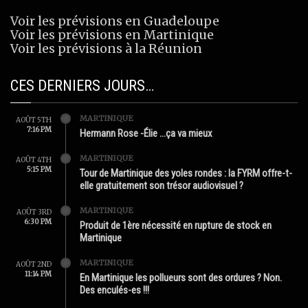
Voir les prévisions en Guadeloupe
Voir les prévisions en Martinique
Voir les prévisions à la Réunion
CES DERNIERS JOURS…
MARTINIQUE
AOÛT 5TH
7:16 PM
Hermann Rose -Élie …ça va mieux
MARTINIQUE
AOÛT 4TH
5:15 PM
Tour de Martinique des yoles rondes : la FYRM offre-t-
elle gratuitement son trésor audiovisuel ?
MARTINIQUE
AOÛT 3RD
6:30 PM
Produit de 1ère nécessité en rupture de stock en
Martinique
MARTINIQUE
AOÛT 2ND
11:14 PM
En Martinique les pollueurs sont des ordures ? Non.
Des enculés-es !!!