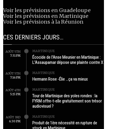
Voir les prévisions en Guadeloupe
Voir les prévisions en Martinique
Voir les prévisions à la Réunion
CES DERNIERS JOURS…
MARTINIQUE
AOÛT 5TH
7:31 PM
Écocide de l’Anse Meunier en Martinique :
L’Assaupamar dépose une plainte contre X
MARTINIQUE
AOÛT 5TH
7:16 PM
Hermann Rose -Élie …ça va mieux
MARTINIQUE
AOÛT 4TH
5:15 PM
Tour de Martinique des yoles rondes : la
FYRM offre-t-elle gratuitement son trésor
audiovisuel ?
MARTINIQUE
AOÛT 3RD
6:30 PM
Produit de 1ère nécessité en rupture de
stock en Martinique