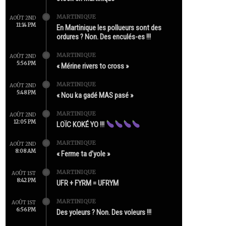
MARTINIQUE
AOÛT 2ND
11:14 PM
En Martinique les pollueurs sont des
ordures ? Non. Des enculés-es !!!
MARTINIQUE
AOÛT 2ND
5:56 PM
« Mérine rivers to cross »
MARTINIQUE
AOÛT 2ND
5:48 PM
« Nou ka gadé MAS pasé »
MARTINIQUE
AOÛT 2ND
12:05 PM
LOÏC KOKÉ YO !!!
MARTINIQUE
AOÛT 2ND
8:08 AM
« Ferme ta d’yole »
MARTINIQUE
AOÛT 1ST
8:42 PM
UFR + FYRM = UFRYM
MARTINIQUE
AOÛT 1ST
6:56 PM
Des yoleurs ? Non. Des voleurs !!!