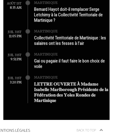
MARTINIQUE
AOÛT 1ST
8:35 AM
Bernard Hayot doit-il remplacer Serge
Letchimy à la Collectivité Territoriale de
Martinique ?
MARTINIQUE
JUIL 31ST
11:05 PM
Collectivité Territoriale de Martinique : les
salaires ont les fesses à l’air
MARTINIQUE
JUIL 31ST
9:51 PM
Gai ou pagaie il faut faire le bon choix de
voile
MARTINIQUE
JUIL 31ST
3:20 PM
𝐋𝐄𝐓𝐓𝐑𝐄 𝐎𝐔𝐕𝐄𝐑𝐓𝐄 À 𝐌𝐚𝐝𝐚𝐦𝐞
𝐈𝐬𝐚𝐛𝐞𝐥𝐥𝐞 𝐌𝐚𝐫𝐥𝐛𝐨𝐫𝐨𝐮𝐠𝐡 𝐏𝐫é𝐬𝐢𝐝𝐞𝐧𝐭𝐞 𝐝𝐞 𝐥𝐚
𝐅é𝐝é𝐫𝐚𝐭𝐢𝐨𝐧 𝐝𝐞𝐬 𝐘𝐨𝐥𝐞𝐬 𝐑𝐨𝐧𝐝𝐞𝐬 𝐝𝐞
𝐌𝐚𝐫𝐭𝐢𝐧𝐢𝐪𝐮𝐞
NTIONS LÉGALES
BACK TO TOP