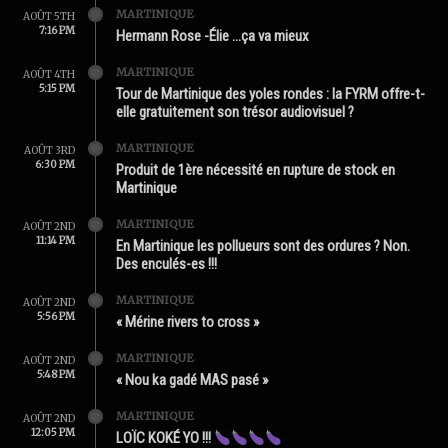
MARTINIQUE
AOÛT 5TH
7:16 PM
Hermann Rose -Élie …ça va mieux
MARTINIQUE
AOÛT 4TH
5:15 PM
Tour de Martinique des yoles rondes : la FYRM offre-t-
elle gratuitement son trésor audiovisuel ?
MARTINIQUE
AOÛT 3RD
6:30 PM
Produit de 1ère nécessité en rupture de stock en
Martinique
MARTINIQUE
AOÛT 2ND
11:14 PM
En Martinique les pollueurs sont des ordures ? Non.
Des enculés-es !!!
MARTINIQUE
AOÛT 2ND
5:56 PM
« Mérine rivers to cross »
MARTINIQUE
AOÛT 2ND
5:48 PM
« Nou ka gadé MAS pasé »
MARTINIQUE
AOÛT 2ND
12:05 PM
LOÏC KOKÉ YO !!!