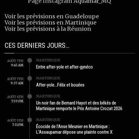
Page Instagram
Aquamar_MQ
Voir les prévisions en Guadeloupe
Voir les prévisions en Martinique
Voir les prévisions à la Réunion
CES DERNIERS JOURS…
MARTINIQUE
AOÛT 7TH
9:45 AM
Entre after-yole et after-gynéco
MARTINIQUE
AOÛT 7TH
9:37 AM
After-yole…Félix et bouées
MARTINIQUE
AOÛT 6TH
7:59 PM
Un noir fan de Bernard Hayot et des békés de
Martinique remporte le Prix Antoine Crozat 2026
MARTINIQUE
AOÛT 5TH
7:31 PM
Écocide de l’Anse Meunier en Martinique :
L’Assaupamar dépose une plainte contre X