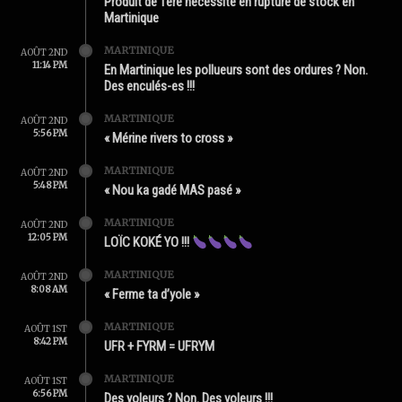
Produit de 1ère nécessité en rupture de stock en
Martinique
MARTINIQUE
AOÛT 2ND
11:14 PM
En Martinique les pollueurs sont des ordures ? Non.
Des enculés-es !!!
MARTINIQUE
AOÛT 2ND
5:56 PM
« Mérine rivers to cross »
MARTINIQUE
AOÛT 2ND
5:48 PM
« Nou ka gadé MAS pasé »
MARTINIQUE
AOÛT 2ND
12:05 PM
LOÏC KOKÉ YO !!!
MARTINIQUE
AOÛT 2ND
8:08 AM
« Ferme ta d’yole »
MARTINIQUE
AOÛT 1ST
8:42 PM
UFR + FYRM = UFRYM
MARTINIQUE
AOÛT 1ST
6:56 PM
Des yoleurs ? Non. Des voleurs !!!