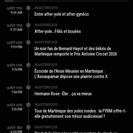
MARTINIQUE
AOÛT 7TH
9:45 AM
Entre after-yole et after-gynéco
MARTINIQUE
AOÛT 7TH
9:37 AM
After-yole…Félix et bouées
MARTINIQUE
AOÛT 6TH
7:59 PM
Un noir fan de Bernard Hayot et des békés de
Martinique remporte le Prix Antoine Crozat 2026
MARTINIQUE
AOÛT 5TH
7:31 PM
Écocide de l’Anse Meunier en Martinique :
L’Assaupamar dépose une plainte contre X
MARTINIQUE
AOÛT 5TH
7:16 PM
Hermann Rose -Élie …ça va mieux
MARTINIQUE
AOÛT 4TH
5:15 PM
Tour de Martinique des yoles rondes : la FYRM offre-t-
elle gratuitement son trésor audiovisuel ?
MARTINIQUE
AOÛT 3RD
6:30 PM