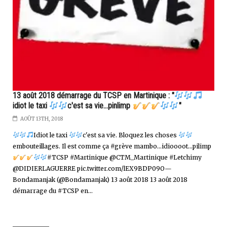
13 août 2018 démarrage du TCSP en Martinique : "
idiot le taxi
c'est sa vie...pinlimp
"
AOÛT 13TH, 2018
Idiot le taxi
c'est sa vie. Bloquez les choses
embouteillages. Il est comme ça #grève mambo...idioooot...pilimp
#TCSP #Martinique @CTM_Martinique #Letchimy
@DIDIERLAGUERRE pic.twitter.com/lEX9BDP09O—
Bondamanjak (@Bondamanjak) 13 août 2018 13 août 2018
démarrage du #TCSP en...