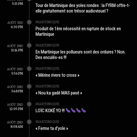
5:15 PM
Tour de Martinique des yoles rondes : la FYRM offre-t-
elle gratuitement son trésor audiovisuel ?
MARTINIQUE
AOÛT 3RD
6:30 PM
Produit de 1ère nécessité en rupture de stock en
Martinique
MARTINIQUE
AOÛT 2ND
11:14 PM
En Martinique les pollueurs sont des ordures ? Non.
Des enculés-es !!!
MARTINIQUE
AOÛT 2ND
5:56 PM
« Mérine rivers to cross »
MARTINIQUE
AOÛT 2ND
5:48 PM
« Nou ka gadé MAS pasé »
MARTINIQUE
AOÛT 2ND
12:05 PM
LOÏC KOKÉ YO !!!
MARTINIQUE
AOÛT 2ND
8:08 AM
« Ferme ta d’yole »