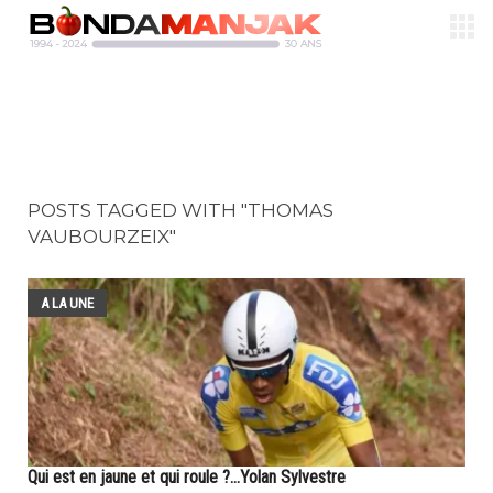
POSTS TAGGED WITH "THOMAS
VAUBOURZEIX"
A LA UNE
Qui est en jaune et qui roule ?...Yolan Sylvestre