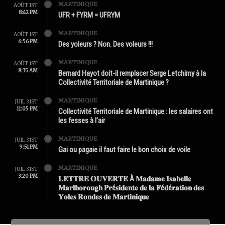
MARTINIQUE
AOÛT 1ST
8:42 PM
UFR + FYRM = UFRYM
MARTINIQUE
AOÛT 1ST
6:56 PM
Des yoleurs ? Non. Des voleurs !!!
MARTINIQUE
AOÛT 1ST
8:35 AM
Bernard Hayot doit-il remplacer Serge Letchimy à la
Collectivité Territoriale de Martinique ?
MARTINIQUE
JUIL 31ST
11:05 PM
Collectivité Territoriale de Martinique : les salaires ont
les fesses à l’air
MARTINIQUE
JUIL 31ST
9:51 PM
Gai ou pagaie il faut faire le bon choix de voile
MARTINIQUE
JUIL 31ST
3:20 PM
𝐋𝐄𝐓𝐓𝐑𝐄 𝐎𝐔𝐕𝐄𝐑𝐓𝐄 À 𝐌𝐚𝐝𝐚𝐦𝐞 𝐈𝐬𝐚𝐛𝐞𝐥𝐥𝐞
𝐌𝐚𝐫𝐥𝐛𝐨𝐫𝐨𝐮𝐠𝐡 𝐏𝐫é𝐬𝐢𝐝𝐞𝐧𝐭𝐞 𝐝𝐞 𝐥𝐚 𝐅é𝐝é𝐫𝐚𝐭𝐢𝐨𝐧 𝐝𝐞𝐬
𝐘𝐨𝐥𝐞𝐬 𝐑𝐨𝐧𝐝𝐞𝐬 𝐝𝐞 𝐌𝐚𝐫𝐭𝐢𝐧𝐢𝐪𝐮𝐞