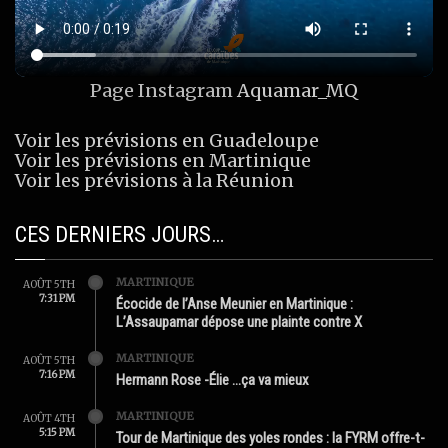
Page Instagram
Aquamar_MQ
Voir les prévisions en Guadeloupe
Voir les prévisions en Martinique
Voir les prévisions à la Réunion
CES DERNIERS JOURS…
MARTINIQUE
AOÛT 5TH
7:31 PM
Écocide de l’Anse Meunier en Martinique :
L’Assaupamar dépose une plainte contre X
MARTINIQUE
AOÛT 5TH
7:16 PM
Hermann Rose -Élie …ça va mieux
MARTINIQUE
AOÛT 4TH
5:15 PM
Tour de Martinique des yoles rondes : la FYRM offre-t-