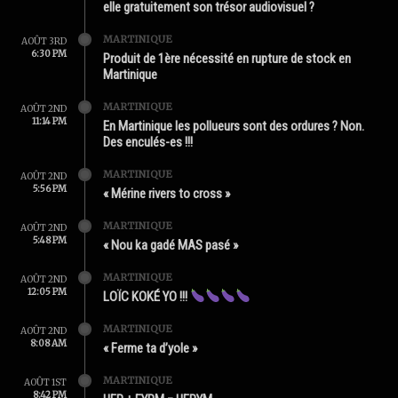
elle gratuitement son trésor audiovisuel ?
MARTINIQUE
AOÛT 3RD
6:30 PM
Produit de 1ère nécessité en rupture de stock en
Martinique
MARTINIQUE
AOÛT 2ND
11:14 PM
En Martinique les pollueurs sont des ordures ? Non.
Des enculés-es !!!
MARTINIQUE
AOÛT 2ND
5:56 PM
« Mérine rivers to cross »
MARTINIQUE
AOÛT 2ND
5:48 PM
« Nou ka gadé MAS pasé »
MARTINIQUE
AOÛT 2ND
12:05 PM
LOÏC KOKÉ YO !!!
MARTINIQUE
AOÛT 2ND
8:08 AM
« Ferme ta d’yole »
MARTINIQUE
AOÛT 1ST
8:42 PM