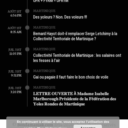
UFR + FYRM = UFRYM
MARTINIQUE
AOÛT 1ST
6:56 PM
Des yoleurs ? Non. Des voleurs !!!
MARTINIQUE
AOÛT 1ST
8:35 AM
Bernard Hayot doit-il remplacer Serge Letchimy à la
Collectivité Territoriale de Martinique ?
MARTINIQUE
JUIL 31ST
11:05 PM
Collectivité Territoriale de Martinique : les salaires ont
les fesses à l’air
MARTINIQUE
JUIL 31ST
9:51 PM
Gai ou pagaie il faut faire le bon choix de voile
MARTINIQUE
JUIL 31ST
3:20 PM
𝐋𝐄𝐓𝐓𝐑𝐄 𝐎𝐔𝐕𝐄𝐑𝐓𝐄 À 𝐌𝐚𝐝𝐚𝐦𝐞 𝐈𝐬𝐚𝐛𝐞𝐥𝐥𝐞
𝐌𝐚𝐫𝐥𝐛𝐨𝐫𝐨𝐮𝐠𝐡 𝐏𝐫é𝐬𝐢𝐝𝐞𝐧𝐭𝐞 𝐝𝐞 𝐥𝐚 𝐅é𝐝é𝐫𝐚𝐭𝐢𝐨𝐧 𝐝𝐞𝐬
𝐘𝐨𝐥𝐞𝐬 𝐑𝐨𝐧𝐝𝐞𝐬 𝐝𝐞 𝐌𝐚𝐫𝐭𝐢𝐧𝐢𝐪𝐮𝐞
En continuant à utiliser le site, vous acceptez l’utilisation des
©
Bondamanjak.com
1994-2020 - Tous droits réservés