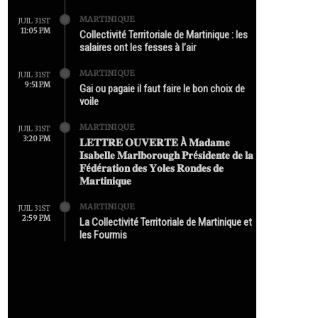
MARTINIQUE
JUIL 31ST
11:05 PM
Collectivité Territoriale de Martinique : les
salaires ont les fesses à l’air
MARTINIQUE
JUIL 31ST
9:51 PM
Gai ou pagaie il faut faire le bon choix de
voile
MARTINIQUE
JUIL 31ST
3:20 PM
𝐋𝐄𝐓𝐓𝐑𝐄 𝐎𝐔𝐕𝐄𝐑𝐓𝐄 À 𝐌𝐚𝐝𝐚𝐦𝐞
𝐈𝐬𝐚𝐛𝐞𝐥𝐥𝐞 𝐌𝐚𝐫𝐥𝐛𝐨𝐫𝐨𝐮𝐠𝐡 𝐏𝐫é𝐬𝐢𝐝𝐞𝐧𝐭𝐞 𝐝𝐞 𝐥𝐚
𝐅é𝐝é𝐫𝐚𝐭𝐢𝐨𝐧 𝐝𝐞𝐬 𝐘𝐨𝐥𝐞𝐬 𝐑𝐨𝐧𝐝𝐞𝐬 𝐝𝐞
𝐌𝐚𝐫𝐭𝐢𝐧𝐢𝐪𝐮𝐞
MARTINIQUE
JUIL 31ST
2:59 PM
La Collectivité Territoriale de Martinique et
les Fourmis