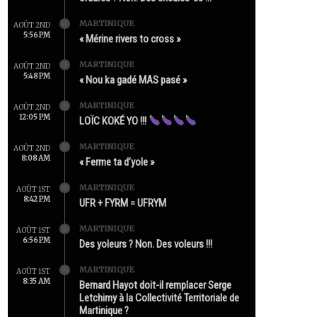
MARTINIQUE
AOÛT 2ND
5:56 PM
« Mérine rivers to cross »
MARTINIQUE
AOÛT 2ND
5:48 PM
« Nou ka gadé MAS pasé »
MARTINIQUE
AOÛT 2ND
12:05 PM
LOÏC KOKÉ YO !!!
MARTINIQUE
AOÛT 2ND
8:08 AM
« Ferme ta d’yole »
MARTINIQUE
AOÛT 1ST
8:42 PM
UFR + FYRM = UFRYM
MARTINIQUE
AOÛT 1ST
6:56 PM
Des yoleurs ? Non. Des voleurs !!!
MARTINIQUE
AOÛT 1ST
8:35 AM
Bernard Hayot doit-il remplacer Serge
Letchimy à la Collectivité Territoriale de
Martinique ?