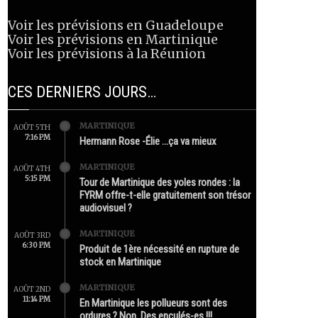
Voir les prévisions en Guadeloupe
Voir les prévisions en Martinique
Voir les prévisions à la Réunion
CES DERNIERS JOURS…
MARTINIQUE
AOÛT 5TH
7:16 PM
Hermann Rose -Élie …ça va mieux
MARTINIQUE
AOÛT 4TH
5:15 PM
Tour de Martinique des yoles rondes : la
FYRM offre-t-elle gratuitement son trésor
audiovisuel ?
MARTINIQUE
AOÛT 3RD
6:30 PM
Produit de 1ère nécessité en rupture de
stock en Martinique
MARTINIQUE
AOÛT 2ND
11:14 PM
En Martinique les pollueurs sont des
ordures ? Non. Des enculés-es !!!