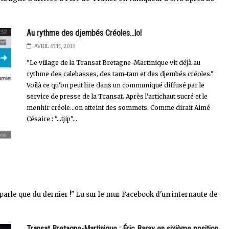
Au rythme des djembés Créoles...lol
AVRIL 6TH, 2013
"Le village de la Transat Bretagne-Martinique vit déjà au
rythme des calebasses, des tam-tam et des djembés créoles."
Voilà ce qu'on peut lire dans un communiqué diffusé par le
service de presse de la Transat. Après l'artichaut sucré et le
menhir créole...on atteint des sommets. Comme dirait Aimé
Césaire : "...tjip"...
parle que du dernier !" Lu sur le mur Facebook d'un internaute de
Transat Bretagne-Martinique : Éric Baray en sixième position