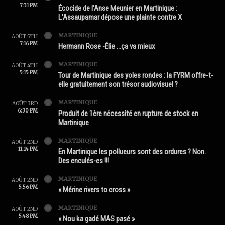
7:31 PM
Écocide de l’Anse Meunier en Martinique :
L’Assaupamar dépose une plainte contre X
MARTINIQUE
AOÛT 5TH
7:16 PM
Hermann Rose -Élie …ça va mieux
MARTINIQUE
AOÛT 4TH
5:15 PM
Tour de Martinique des yoles rondes : la FYRM offre-t-
elle gratuitement son trésor audiovisuel ?
MARTINIQUE
AOÛT 3RD
6:30 PM
Produit de 1ère nécessité en rupture de stock en
Martinique
MARTINIQUE
AOÛT 2ND
11:14 PM
En Martinique les pollueurs sont des ordures ? Non.
Des enculés-es !!!
MARTINIQUE
AOÛT 2ND
5:56 PM
« Mérine rivers to cross »
MARTINIQUE
AOÛT 2ND
5:48 PM
« Nou ka gadé MAS pasé »