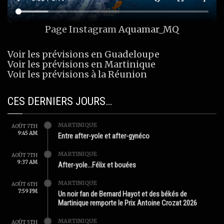
Page Instagram
Aquamar_MQ
Voir les prévisions en Guadeloupe
Voir les prévisions en Martinique
Voir les prévisions à la Réunion
CES DERNIERS JOURS…
MARTINIQUE
AOÛT 7TH
9:45 AM
Entre after-yole et after-gynéco
MARTINIQUE
AOÛT 7TH
9:37 AM
After-yole…Félix et bouées
MARTINIQUE
AOÛT 6TH
7:59 PM
Un noir fan de Bernard Hayot et des békés de
Martinique remporte le Prix Antoine Crozat 2026
MARTINIQUE
AOÛT 5TH