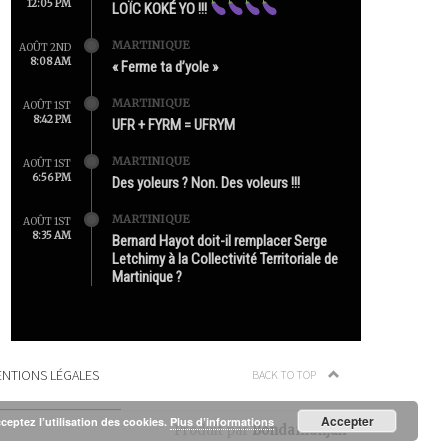
12:05 PM
LOÏC KOKÉ YO !!!
MARTINIQUE
AOÛT 2ND
8:08 AM
« Ferme ta d’yole »
MARTINIQUE
AOÛT 1ST
8:42 PM
UFR + FYRM = UFRYM
MARTINIQUE
AOÛT 1ST
6:56 PM
Des yoleurs ? Non. Des voleurs !!!
MARTINIQUE
AOÛT 1ST
8:35 AM
Bernard Hayot doit-il remplacer Serge
Letchimy à la Collectivité Territoriale de
Martinique ?
NTIONS LÉGALES
BACK TO TOP
Accepter
cceptez l’utilisation des cookies.
Plus d’informations
Produit par
Bondamanjak