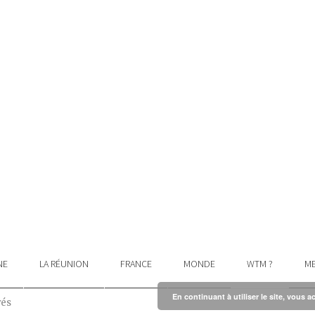
NE
LA RÉUNION
FRANCE
MONDE
WTM ?
ME
En continuant à utiliser le site, vous a
vés