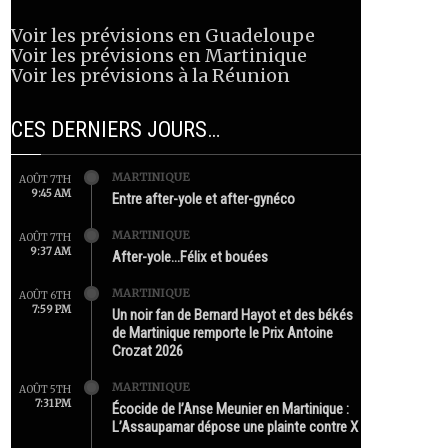
Voir les prévisions en Guadeloupe
Voir les prévisions en Martinique
Voir les prévisions à la Réunion
CES DERNIERS JOURS…
MARTINIQUE
AOÛT 7TH
9:45 AM
Entre after-yole et after-gynéco
MARTINIQUE
AOÛT 7TH
9:37 AM
After-yole…Félix et bouées
MARTINIQUE
AOÛT 6TH
7:59 PM
Un noir fan de Bernard Hayot et des békés
de Martinique remporte le Prix Antoine
Crozat 2026
MARTINIQUE
AOÛT 5TH
7:31 PM
Écocide de l’Anse Meunier en Martinique :
L’Assaupamar dépose une plainte contre X