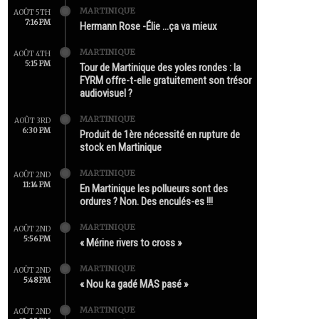
MARTINIQUE
AOÛT 5TH
7:16 PM
Hermann Rose -Élie …ça va mieux
MARTINIQUE
AOÛT 4TH
5:15 PM
Tour de Martinique des yoles rondes : la
FYRM offre-t-elle gratuitement son trésor
audiovisuel ?
MARTINIQUE
AOÛT 3RD
6:30 PM
Produit de 1ère nécessité en rupture de
stock en Martinique
MARTINIQUE
AOÛT 2ND
11:14 PM
En Martinique les pollueurs sont des
ordures ? Non. Des enculés-es !!!
MARTINIQUE
AOÛT 2ND
5:56 PM
« Mérine rivers to cross »
MARTINIQUE
AOÛT 2ND
5:48 PM
« Nou ka gadé MAS pasé »
MARTINIQUE
AOÛT 2ND