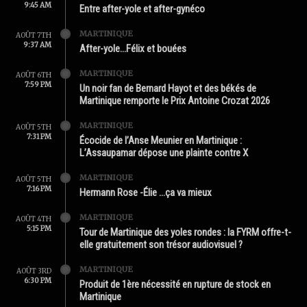
9:45 AM
Entre after-yole et after-gynéco
MARTINIQUE
AOÛT 7TH
9:37 AM
After-yole…Félix et bouées
MARTINIQUE
AOÛT 6TH
7:59 PM
Un noir fan de Bernard Hayot et des békés de
Martinique remporte le Prix Antoine Crozat 2026
MARTINIQUE
AOÛT 5TH
7:31 PM
Écocide de l’Anse Meunier en Martinique :
L’Assaupamar dépose une plainte contre X
MARTINIQUE
AOÛT 5TH
7:16 PM
Hermann Rose -Élie …ça va mieux
MARTINIQUE
AOÛT 4TH
5:15 PM
Tour de Martinique des yoles rondes : la FYRM offre-t-
elle gratuitement son trésor audiovisuel ?
MARTINIQUE
AOÛT 3RD
6:30 PM
Produit de 1ère nécessité en rupture de stock en
Martinique