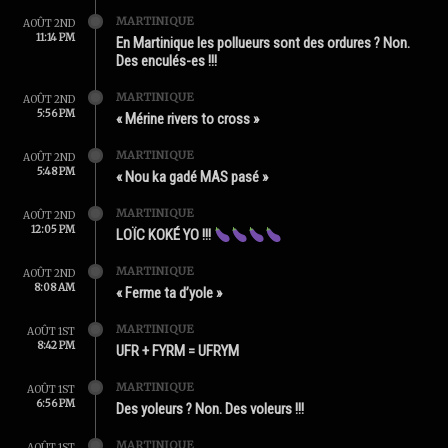
MARTINIQUE
AOÛT 2ND
11:14 PM
En Martinique les pollueurs sont des ordures ? Non.
Des enculés-es !!!
MARTINIQUE
AOÛT 2ND
5:56 PM
« Mérine rivers to cross »
MARTINIQUE
AOÛT 2ND
5:48 PM
« Nou ka gadé MAS pasé »
MARTINIQUE
AOÛT 2ND
12:05 PM
LOÏC KOKÉ YO !!!
MARTINIQUE
AOÛT 2ND
8:08 AM
« Ferme ta d’yole »
MARTINIQUE
AOÛT 1ST
8:42 PM
UFR + FYRM = UFRYM
MARTINIQUE
AOÛT 1ST
6:56 PM
Des yoleurs ? Non. Des voleurs !!!
MARTINIQUE
AOÛT 1ST