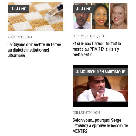
A LA UNE
A LA UNE
DÉCEMBRE 17TH, 2015
AOÛT 7TH, 2021
Et si le cas Cathou foutait la
La Guyane doit mettre un terme
merde au PPM ? Et si ils s'y
au diabète institutionnel
mettaient ?
ultramarin
AUJOURD'HUI EN MARTINIQUE
JUILLET 5TH, 2015
Selon vous...pourquoi Serge
Letchimy a éprouvé le besoin de
MENTIR?