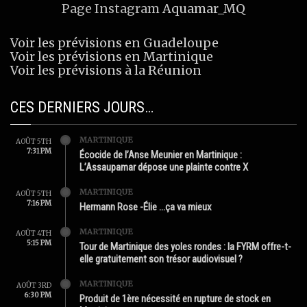
Page Instagram
Aquamar_MQ
Voir les prévisions en Guadeloupe
Voir les prévisions en Martinique
Voir les prévisions à la Réunion
CES DERNIERS JOURS…
MARTINIQUE
AOÛT 5TH
7:31 PM
Écocide de l’Anse Meunier en Martinique :
L’Assaupamar dépose une plainte contre X
MARTINIQUE
AOÛT 5TH
7:16 PM
Hermann Rose -Élie …ça va mieux
MARTINIQUE
AOÛT 4TH
5:15 PM
Tour de Martinique des yoles rondes : la FYRM offre-t-
elle gratuitement son trésor audiovisuel ?
MARTINIQUE
AOÛT 3RD
6:30 PM
Produit de 1ère nécessité en rupture de stock en