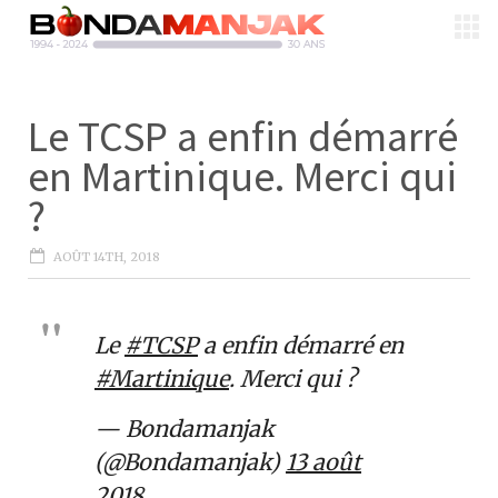
Le TCSP a enfin démarré
en Martinique. Merci qui
?
AOÛT 14TH, 2018
Le
#TCSP
a enfin démarré en
#Martinique
. Merci qui ?
— Bondamanjak
(@Bondamanjak)
13 août
2018