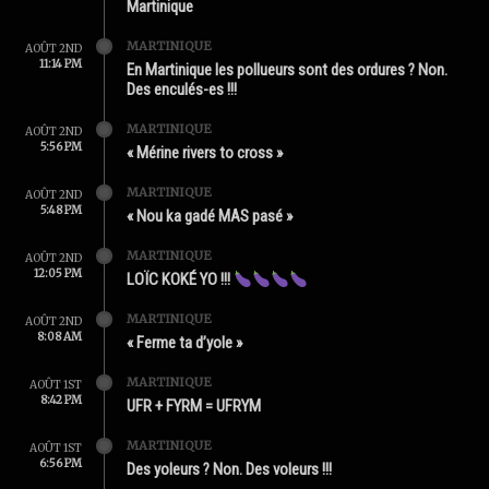
Martinique
MARTINIQUE
AOÛT 2ND
11:14 PM
En Martinique les pollueurs sont des ordures ? Non.
Des enculés-es !!!
MARTINIQUE
AOÛT 2ND
5:56 PM
« Mérine rivers to cross »
MARTINIQUE
AOÛT 2ND
5:48 PM
« Nou ka gadé MAS pasé »
MARTINIQUE
AOÛT 2ND
12:05 PM
LOÏC KOKÉ YO !!!
MARTINIQUE
AOÛT 2ND
8:08 AM
« Ferme ta d’yole »
MARTINIQUE
AOÛT 1ST
8:42 PM
UFR + FYRM = UFRYM
MARTINIQUE
AOÛT 1ST
6:56 PM
Des yoleurs ? Non. Des voleurs !!!