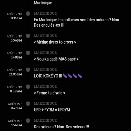
Martinique
MARTINIQUE
AOÛT 2ND
11:14 PM
En Martinique les pollueurs sont des ordures ? Non.
Des enculés-es !!!
MARTINIQUE
AOÛT 2ND
5:56 PM
« Mérine rivers to cross »
MARTINIQUE
AOÛT 2ND
5:48 PM
« Nou ka gadé MAS pasé »
MARTINIQUE
AOÛT 2ND
12:05 PM
LOÏC KOKÉ YO !!!
MARTINIQUE
AOÛT 2ND
8:08 AM
« Ferme ta d’yole »
MARTINIQUE
AOÛT 1ST
8:42 PM
UFR + FYRM = UFRYM
MARTINIQUE
AOÛT 1ST
6:56 PM
Des yoleurs ? Non. Des voleurs !!!