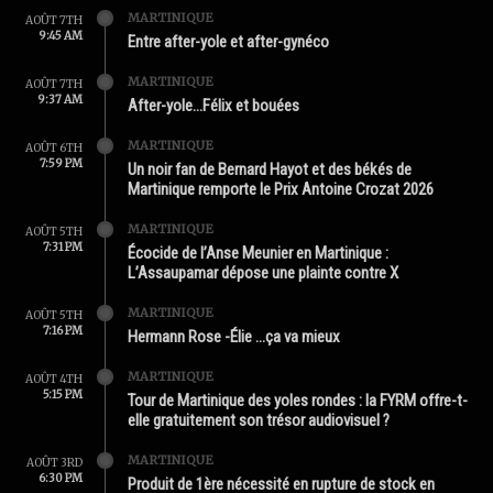
MARTINIQUE
AOÛT 7TH
9:45 AM
Entre after-yole et after-gynéco
MARTINIQUE
AOÛT 7TH
9:37 AM
After-yole…Félix et bouées
MARTINIQUE
AOÛT 6TH
7:59 PM
Un noir fan de Bernard Hayot et des békés de
Martinique remporte le Prix Antoine Crozat 2026
MARTINIQUE
AOÛT 5TH
7:31 PM
Écocide de l’Anse Meunier en Martinique :
L’Assaupamar dépose une plainte contre X
MARTINIQUE
AOÛT 5TH
7:16 PM
Hermann Rose -Élie …ça va mieux
MARTINIQUE
AOÛT 4TH
5:15 PM
Tour de Martinique des yoles rondes : la FYRM offre-t-
elle gratuitement son trésor audiovisuel ?
MARTINIQUE
AOÛT 3RD
6:30 PM
Produit de 1ère nécessité en rupture de stock en