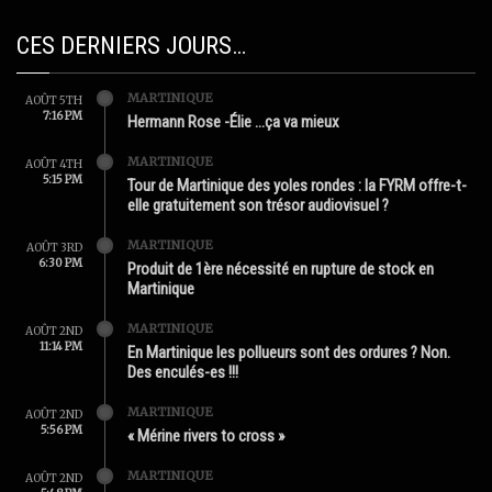
CES DERNIERS JOURS…
MARTINIQUE
AOÛT 5TH
7:16 PM
Hermann Rose -Élie …ça va mieux
MARTINIQUE
AOÛT 4TH
5:15 PM
Tour de Martinique des yoles rondes : la FYRM offre-t-
elle gratuitement son trésor audiovisuel ?
MARTINIQUE
AOÛT 3RD
6:30 PM
Produit de 1ère nécessité en rupture de stock en
Martinique
MARTINIQUE
AOÛT 2ND
11:14 PM
En Martinique les pollueurs sont des ordures ? Non.
Des enculés-es !!!
MARTINIQUE
AOÛT 2ND
5:56 PM
« Mérine rivers to cross »
MARTINIQUE
AOÛT 2ND