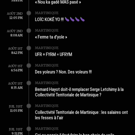
5:48 PM
« Nou ka gadé MAS pasé »
MARTINIQUE
AOÛT 2ND
12:05 PM
LOÏC KOKÉ YO !!!
MARTINIQUE
AOÛT 2ND
8:08 AM
« Ferme ta d’yole »
MARTINIQUE
AOÛT 1ST
8:42 PM
UFR + FYRM = UFRYM
MARTINIQUE
AOÛT 1ST
6:56 PM
Des yoleurs ? Non. Des voleurs !!!
MARTINIQUE
AOÛT 1ST
8:35 AM
Bernard Hayot doit-il remplacer Serge Letchimy à la
Collectivité Territoriale de Martinique ?
MARTINIQUE
JUIL 31ST
11:05 PM
Collectivité Territoriale de Martinique : les salaires ont
les fesses à l’air
MARTINIQUE
JUIL 31ST
9:51 PM