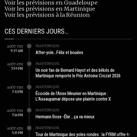
Voir les prévisions en Guadeloupe
Voir les prévisions en Martinique
Voir les prévisions à la Réunion
CES DERNIERS JOURS…
MARTINIQUE
AOÛT 7TH
9:37 AM
After-yole…Félix et bouées
MARTINIQUE
AOÛT 6TH
7:59 PM
Un noir fan de Bernard Hayot et des békés de
Martinique remporte le Prix Antoine Crozat 2026
MARTINIQUE
AOÛT 5TH
7:31 PM
Écocide de l’Anse Meunier en Martinique :
L’Assaupamar dépose une plainte contre X
MARTINIQUE
AOÛT 5TH
7:16 PM
Hermann Rose -Élie …ça va mieux
MARTINIQUE
AOÛT 4TH
5:15 PM
Tour de Martinique des yoles rondes : la FYRM offre-t-