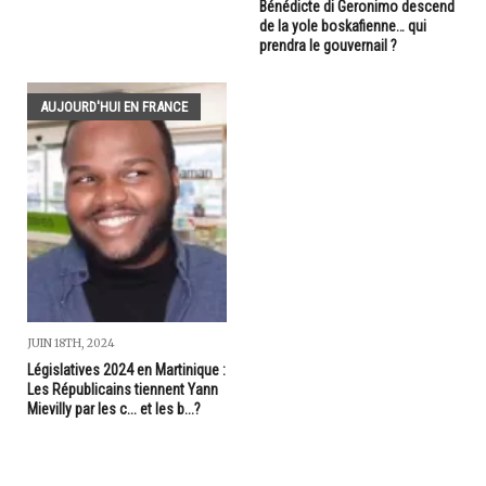
Bénédicte di Geronimo descend
de la yole boskafienne… qui
prendra le gouvernail ?
AUJOURD'HUI EN FRANCE
JUIN 18TH, 2024
Législatives 2024 en Martinique :
Les Républicains tiennent Yann
Mievilly par les c... et les b...?