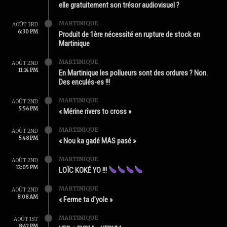
elle gratuitement son trésor audiovisuel ?
MARTINIQUE
AOÛT 3RD
6:30 PM
Produit de 1ère nécessité en rupture de stock en
Martinique
MARTINIQUE
AOÛT 2ND
11:14 PM
En Martinique les pollueurs sont des ordures ? Non.
Des enculés-es !!!
MARTINIQUE
AOÛT 2ND
5:56 PM
« Mérine rivers to cross »
MARTINIQUE
AOÛT 2ND
5:48 PM
« Nou ka gadé MAS pasé »
MARTINIQUE
AOÛT 2ND
12:05 PM
LOÏC KOKÉ YO !!!
MARTINIQUE
AOÛT 2ND
8:08 AM
« Ferme ta d’yole »
MARTINIQUE
AOÛT 1ST
8:42 PM