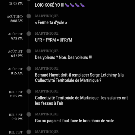
12:05 PM
LOÏC KOKÉ YO !!!
MARTINIQUE
AOÛT 2ND
8:08 AM
« Ferme ta d’yole »
MARTINIQUE
AOÛT 1ST
8:42 PM
UFR + FYRM = UFRYM
MARTINIQUE
AOÛT 1ST
6:56 PM
Des yoleurs ? Non. Des voleurs !!!
MARTINIQUE
AOÛT 1ST
8:35 AM
Bernard Hayot doit-il remplacer Serge Letchimy à la
Collectivité Territoriale de Martinique ?
MARTINIQUE
JUIL 31ST
11:05 PM
Collectivité Territoriale de Martinique : les salaires ont
les fesses à l’air
MARTINIQUE
JUIL 31ST
9:51 PM
Gai ou pagaie il faut faire le bon choix de voile
MARTINIQUE
JUIL 31ST