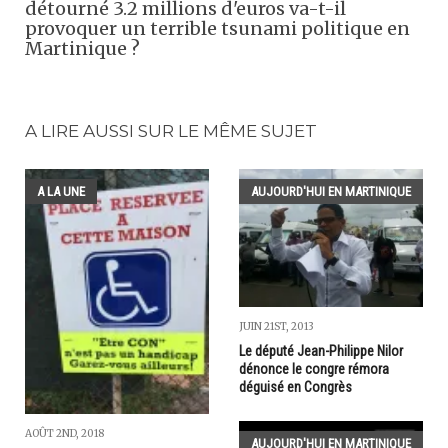
détourné 3.2 millions d'euros va-t-il
provoquer un terrible tsunami politique en
Martinique ?
A LIRE AUSSI SUR LE MÊME SUJET
A LA UNE
AUJOURD'HUI EN MARTINIQUE
JUIN 21ST, 2013
Le député Jean-Philippe Nilor
dénonce le congre rémora
déguisé en Congrès
AOÛT 2ND, 2018
AUJOURD'HUI EN MARTINIQUE