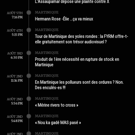
L’Assaupamar dépose une plainte contre X
MARTINIQUE
AOÛT 5TH
7:16 PM
Hermann Rose -Élie …ça va mieux
MARTINIQUE
AOÛT 4TH
5:15 PM
Tour de Martinique des yoles rondes : la FYRM offre-t-
elle gratuitement son trésor audiovisuel ?
MARTINIQUE
AOÛT 3RD
6:30 PM
Produit de 1ère nécessité en rupture de stock en
Martinique
MARTINIQUE
AOÛT 2ND
11:14 PM
En Martinique les pollueurs sont des ordures ? Non.
Des enculés-es !!!
MARTINIQUE
AOÛT 2ND
5:56 PM
« Mérine rivers to cross »
MARTINIQUE
AOÛT 2ND
5:48 PM
« Nou ka gadé MAS pasé »
MARTINIQUE
AOÛT 2ND