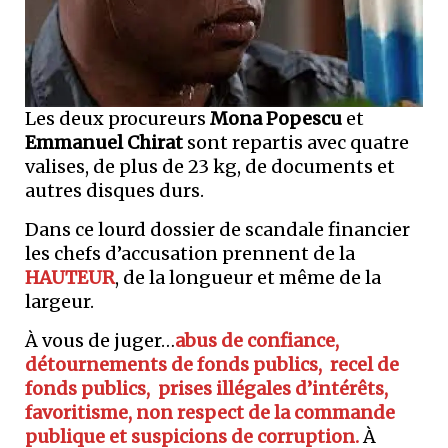
Les deux procureurs
Mona Popescu
et
Emmanuel Chirat
sont repartis avec quatre
valises, de plus de 23 kg, de documents et
autres disques durs.
Dans ce lourd dossier de scandale financier
les chefs d’accusation prennent de la
HAUTEUR
, de la longueur et même de la
largeur.
À vous de juger…
abus de confiance,
détournements de fonds publics, recel de
fonds publics, prises illégales d’intérêts,
favoritisme, non respect de la commande
publique et suspicions de corruption.
À