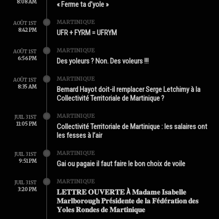
8:08 AM
« Ferme ta d’yole »
MARTINIQUE
AOÛT 1ST
8:42 PM
UFR + FYRM = UFRYM
MARTINIQUE
AOÛT 1ST
6:56 PM
Des yoleurs ? Non. Des voleurs !!!
MARTINIQUE
AOÛT 1ST
8:35 AM
Bernard Hayot doit-il remplacer Serge Letchimy à la
Collectivité Territoriale de Martinique ?
MARTINIQUE
JUIL 31ST
11:05 PM
Collectivité Territoriale de Martinique : les salaires ont
les fesses à l’air
MARTINIQUE
JUIL 31ST
9:51 PM
Gai ou pagaie il faut faire le bon choix de voile
MARTINIQUE
JUIL 31ST
3:20 PM
𝐋𝐄𝐓𝐓𝐑𝐄 𝐎𝐔𝐕𝐄𝐑𝐓𝐄 À 𝐌𝐚𝐝𝐚𝐦𝐞 𝐈𝐬𝐚𝐛𝐞𝐥𝐥𝐞
𝐌𝐚𝐫𝐥𝐛𝐨𝐫𝐨𝐮𝐠𝐡 𝐏𝐫é𝐬𝐢𝐝𝐞𝐧𝐭𝐞 𝐝𝐞 𝐥𝐚 𝐅é𝐝é𝐫𝐚𝐭𝐢𝐨𝐧 𝐝𝐞𝐬
𝐘𝐨𝐥𝐞𝐬 𝐑𝐨𝐧𝐝𝐞𝐬 𝐝𝐞 𝐌𝐚𝐫𝐭𝐢𝐧𝐢𝐪𝐮𝐞