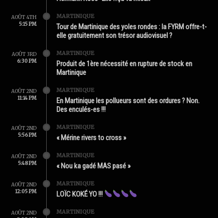
MARTINIQUE
AOÛT 4TH
5:15 PM
Tour de Martinique des yoles rondes : la FYRM offre-t-
elle gratuitement son trésor audiovisuel ?
MARTINIQUE
AOÛT 3RD
6:30 PM
Produit de 1ère nécessité en rupture de stock en
Martinique
MARTINIQUE
AOÛT 2ND
11:14 PM
En Martinique les pollueurs sont des ordures ? Non.
Des enculés-es !!!
MARTINIQUE
AOÛT 2ND
5:56 PM
« Mérine rivers to cross »
MARTINIQUE
AOÛT 2ND
5:48 PM
« Nou ka gadé MAS pasé »
MARTINIQUE
AOÛT 2ND
12:05 PM
LOÏC KOKÉ YO !!!
MARTINIQUE
AOÛT 2ND