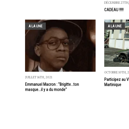
DÉCEMBRE 27TH,
CADEAU !!!!!
A LA UNE
A LA UNE
OCTOBRE 10TH, 2
JUILLET 14TH, 2021
Participez au
Emmanuel Macron : "Brigitte...ton
Martinique
masque...il y a du monde"