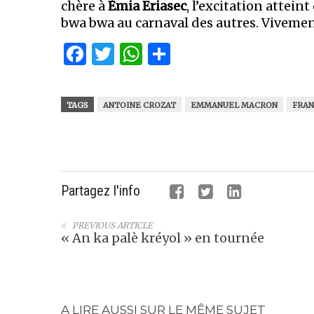
chère à
Émia Eriasec
, l’excitation attei
bwa bwa au carnaval des autres. Vivement
Facebook
Twitter
WhatsApp
Partager
TAGS
ANTOINE CROZAT
EMMANUEL MACRON
FRA
Partagez l'info
PREVIOUS ARTICLE
« An ka palè kréyol » en tournée
A LIRE AUSSI SUR LE MÊME SUJET