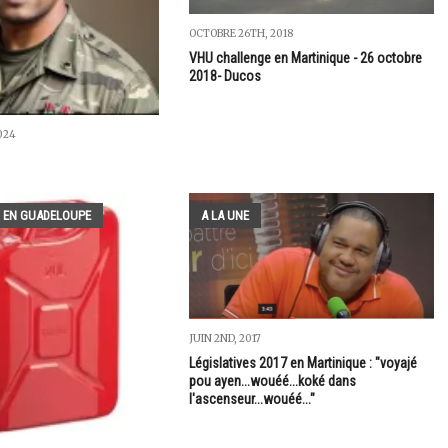
OCTOBRE 26TH, 2018
VHU challenge en Martinique - 26 octobre
2018- Ducos
024
 EN GUADELOUPE
A LA UNE
JUIN 2ND, 2017
Législatives 2017 en Martinique : "voyajé
pou ayen...wouéé...koké dans
l'ascenseur...wouéé..."