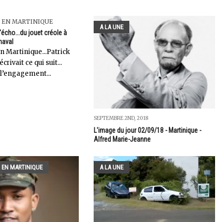
 EN MARTINIQUE
A LA UNE
l'écho...du jouet créole à
naval
en Martinique...Patrick
rivait ce qui suit...
 l’engagement...
SEPTEMBRE 2ND, 2018
L'image du jour 02/09/18 - Martinique -
Alfred Marie-Jeanne
 EN MARTINIQUE
A LA UNE