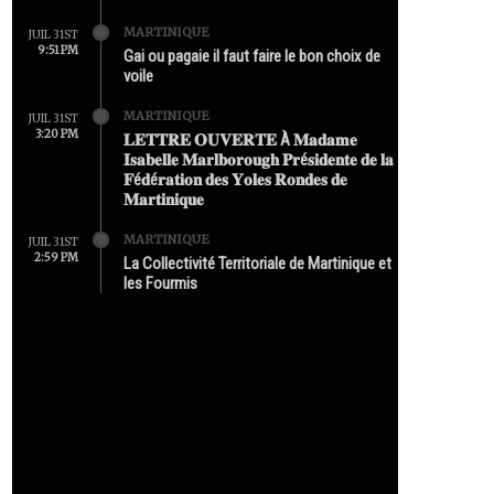
MARTINIQUE
JUIL 31ST
9:51 PM
Gai ou pagaie il faut faire le bon choix de
voile
MARTINIQUE
JUIL 31ST
3:20 PM
𝐋𝐄𝐓𝐓𝐑𝐄 𝐎𝐔𝐕𝐄𝐑𝐓𝐄 À 𝐌𝐚𝐝𝐚𝐦𝐞
𝐈𝐬𝐚𝐛𝐞𝐥𝐥𝐞 𝐌𝐚𝐫𝐥𝐛𝐨𝐫𝐨𝐮𝐠𝐡 𝐏𝐫é𝐬𝐢𝐝𝐞𝐧𝐭𝐞 𝐝𝐞 𝐥𝐚
𝐅é𝐝é𝐫𝐚𝐭𝐢𝐨𝐧 𝐝𝐞𝐬 𝐘𝐨𝐥𝐞𝐬 𝐑𝐨𝐧𝐝𝐞𝐬 𝐝𝐞
𝐌𝐚𝐫𝐭𝐢𝐧𝐢𝐪𝐮𝐞
MARTINIQUE
JUIL 31ST
2:59 PM
La Collectivité Territoriale de Martinique et
les Fourmis