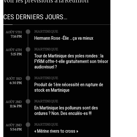
Voir les prévisions à la Réunion
CES DERNIERS JOURS…
MARTINIQUE
AOÛT 5TH
7:16 PM
Hermann Rose -Élie …ça va mieux
MARTINIQUE
AOÛT 4TH
5:15 PM
Tour de Martinique des yoles rondes : la
FYRM offre-t-elle gratuitement son trésor
audiovisuel ?
MARTINIQUE
AOÛT 3RD
6:30 PM
Produit de 1ère nécessité en rupture de
stock en Martinique
MARTINIQUE
AOÛT 2ND
11:14 PM
En Martinique les pollueurs sont des
ordures ? Non. Des enculés-es !!!
MARTINIQUE
AOÛT 2ND
5:56 PM
« Mérine rivers to cross »