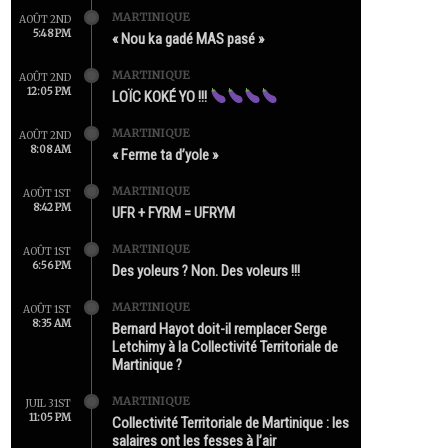
MARTINIQUE
AOÛT 2ND
5:48 PM
« Nou ka gadé MAS pasé »
MARTINIQUE
AOÛT 2ND
12:05 PM
LOÏC KOKÉ YO !!!
MARTINIQUE
AOÛT 2ND
8:08 AM
« Ferme ta d’yole »
MARTINIQUE
AOÛT 1ST
8:42 PM
UFR + FYRM = UFRYM
MARTINIQUE
AOÛT 1ST
6:56 PM
Des yoleurs ? Non. Des voleurs !!!
MARTINIQUE
AOÛT 1ST
8:35 AM
Bernard Hayot doit-il remplacer Serge
Letchimy à la Collectivité Territoriale de
Martinique ?
MARTINIQUE
JUIL 31ST
11:05 PM
Collectivité Territoriale de Martinique : les
salaires ont les fesses à l’air