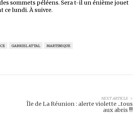
nt des sommets péléens. Sera t-il un énième jouet
 ce lundi. À suivre.
NCE
GABRIEL ATTAL
MARTINIQUE
NEXT ARTICLE
Île de La Réunion : alerte violette ...tous
aux abris !!!