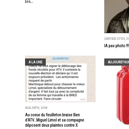
les...
JANVIER 25TH, 2
IA pas photo !!!
A LA UNE
AUJOURD'HUI
MAI 28TH, 2018
Au coeur du feuilleton braise îlien
d'ATV...Miguel Limol et sa compagne
déposent deux plaintes contre X