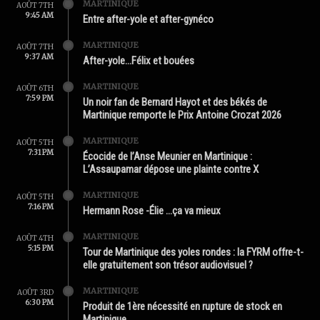
MARTINIQUE
AOÛT 7TH
9:45 AM
Entre after-yole et after-gynéco
MARTINIQUE
AOÛT 7TH
9:37 AM
After-yole…Félix et bouées
MARTINIQUE
AOÛT 6TH
7:59 PM
Un noir fan de Bernard Hayot et des békés de
Martinique remporte le Prix Antoine Crozat 2026
MARTINIQUE
AOÛT 5TH
7:31 PM
Écocide de l’Anse Meunier en Martinique :
L’Assaupamar dépose une plainte contre X
MARTINIQUE
AOÛT 5TH
7:16 PM
Hermann Rose -Élie …ça va mieux
MARTINIQUE
AOÛT 4TH
5:15 PM
Tour de Martinique des yoles rondes : la FYRM offre-t-
elle gratuitement son trésor audiovisuel ?
MARTINIQUE
AOÛT 3RD
6:30 PM
Produit de 1ère nécessité en rupture de stock en
Martinique