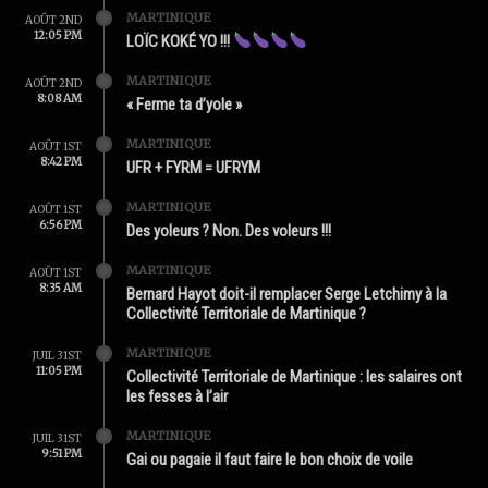
MARTINIQUE
AOÛT 2ND
12:05 PM
LOÏC KOKÉ YO !!!
MARTINIQUE
AOÛT 2ND
8:08 AM
« Ferme ta d’yole »
MARTINIQUE
AOÛT 1ST
8:42 PM
UFR + FYRM = UFRYM
MARTINIQUE
AOÛT 1ST
6:56 PM
Des yoleurs ? Non. Des voleurs !!!
MARTINIQUE
AOÛT 1ST
8:35 AM
Bernard Hayot doit-il remplacer Serge Letchimy à la
Collectivité Territoriale de Martinique ?
MARTINIQUE
JUIL 31ST
11:05 PM
Collectivité Territoriale de Martinique : les salaires ont
les fesses à l’air
MARTINIQUE
JUIL 31ST
9:51 PM
Gai ou pagaie il faut faire le bon choix de voile