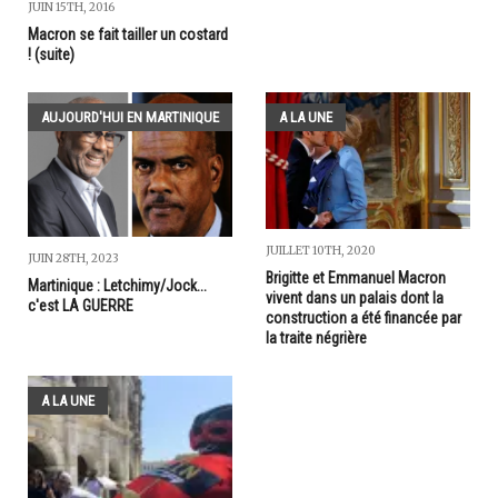
JUIN 15TH, 2016
Macron se fait tailler un costard
! (suite)
AUJOURD'HUI EN MARTINIQUE
A LA UNE
JUILLET 10TH, 2020
JUIN 28TH, 2023
Brigitte et Emmanuel Macron
Martinique : Letchimy/Jock...
vivent dans un palais dont la
c'est LA GUERRE
construction a été financée par
la traite négrière
A LA UNE