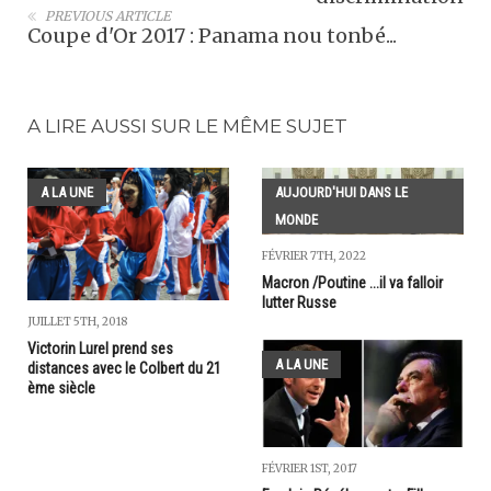
PREVIOUS ARTICLE
Coupe d'Or 2017 : Panama nou tonbé...
A LIRE AUSSI SUR LE MÊME SUJET
A LA UNE
AUJOURD'HUI DANS LE
MONDE
FÉVRIER 7TH, 2022
Macron /Poutine ...il va falloir
lutter Russe
JUILLET 5TH, 2018
Victorin Lurel prend ses
A LA UNE
distances avec le Colbert du 21
ème siècle
FÉVRIER 1ST, 2017