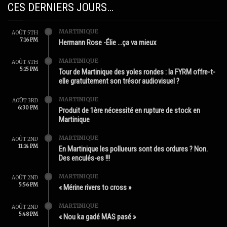
CES DERNIERS JOURS…
MARTINIQUE
AOÛT 5TH
7:16 PM
Hermann Rose -Élie …ça va mieux
MARTINIQUE
AOÛT 4TH
5:15 PM
Tour de Martinique des yoles rondes : la FYRM offre-t-
elle gratuitement son trésor audiovisuel ?
MARTINIQUE
AOÛT 3RD
6:30 PM
Produit de 1ère nécessité en rupture de stock en
Martinique
MARTINIQUE
AOÛT 2ND
11:14 PM
En Martinique les pollueurs sont des ordures ? Non.
Des enculés-es !!!
MARTINIQUE
AOÛT 2ND
5:56 PM
« Mérine rivers to cross »
MARTINIQUE
AOÛT 2ND
5:48 PM
« Nou ka gadé MAS pasé »