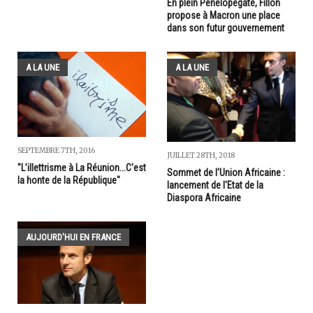
En plein Pénélopegate, Fillon
propose à Macron une place
dans son futur gouvernement
A LA UNE
A LA UNE
SEPTEMBRE 7TH, 2016
JUILLET 28TH, 2018
"L’illettrisme à La Réunion...C'est
Sommet de l'Union Africaine :
la honte de la République"
lancement de l'Etat de la
Diaspora Africaine
AUJOURD'HUI EN FRANCE