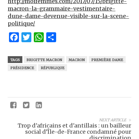
http://moifemmes.com/2017/07/15/brigitte-
macron-la-grammaire-vestimentaire-
dune-dame-devenue-visible-sur-la-scene-
politique/
Facebook
Twitter
WhatsApp
Partager
TAGS
BRIGITTE MACRON
MACRON
PREMIÈRE DAME
PRÉSIDENCE
RÉPUBLIQUE
NEXT ARTICLE
Trop d'africains et d'antillais : un bailleur
social d’Île-de-France condamné pour
discrimination