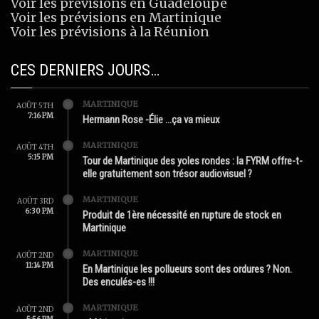
Voir les prévisions en Guadeloupe
Voir les prévisions en Martinique
Voir les prévisions à la Réunion
CES DERNIERS JOURS…
MARTINIQUE
AOÛT 5TH
7:16 PM
Hermann Rose -Élie …ça va mieux
MARTINIQUE
AOÛT 4TH
5:15 PM
Tour de Martinique des yoles rondes : la FYRM offre-t-
elle gratuitement son trésor audiovisuel ?
MARTINIQUE
AOÛT 3RD
6:30 PM
Produit de 1ère nécessité en rupture de stock en
Martinique
MARTINIQUE
AOÛT 2ND
11:14 PM
En Martinique les pollueurs sont des ordures ? Non.
Des enculés-es !!!
MARTINIQUE
AOÛT 2ND