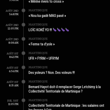
5:56 PM
« Mérine rivers to cross »
MARTINIQUE
AOÛT 2ND
5:48 PM
« Nou ka gadé MAS pasé »
MARTINIQUE
AOÛT 2ND
12:05 PM
LOÏC KOKÉ YO !!!
MARTINIQUE
AOÛT 2ND
8:08 AM
« Ferme ta d’yole »
MARTINIQUE
AOÛT 1ST
8:42 PM
UFR + FYRM = UFRYM
MARTINIQUE
AOÛT 1ST
6:56 PM
Des yoleurs ? Non. Des voleurs !!!
MARTINIQUE
AOÛT 1ST
8:35 AM
Bernard Hayot doit-il remplacer Serge Letchimy à la
Collectivité Territoriale de Martinique ?
MARTINIQUE
JUIL 31ST
11:05 PM
Collectivité Territoriale de Martinique : les salaires ont
les fesses à l’air