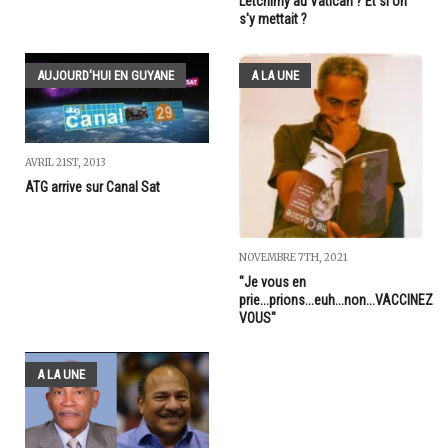
Letchimy au Vatican ? Et si on
s'y mettait ?
AUJOURD'HUI EN GUYANE
A LA UNE
AVRIL 21ST, 2013
ATG arrive sur Canal Sat
NOVEMBRE 7TH, 2021
"Je vous en
prie...prions...euh...non...VACCINEZ
VOUS"
A LA UNE