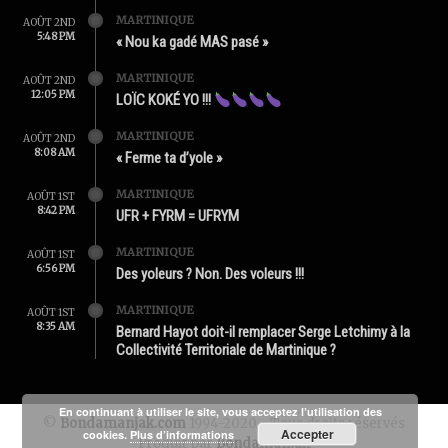
MARTINIQUE
AOÛT 2ND
5:48 PM
« Nou ka gadé MAS pasé »
MARTINIQUE
AOÛT 2ND
12:05 PM
LOÏC KOKÉ YO !!!
MARTINIQUE
AOÛT 2ND
8:08 AM
« Ferme ta d’yole »
MARTINIQUE
AOÛT 1ST
8:42 PM
UFR + FYRM = UFRYM
MARTINIQUE
AOÛT 1ST
6:56 PM
Des yoleurs ? Non. Des voleurs !!!
MARTINIQUE
AOÛT 1ST
8:35 AM
Bernard Hayot doit-il remplacer Serge Letchimy à la
Collectivité Territoriale de Martinique ?
En continuant à utiliser le site, vous acceptez l’utilisation des
©
Bondamanjak.com
1994-2020 - Tous droits réservés
Accepter
cookies.
Plus d’informations
Produit par
Bondamanjak