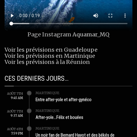
Page Instagram
Aquamar_MQ
Voir les prévisions en Guadeloupe
Voir les prévisions en Martinique
Voir les prévisions à la Réunion
CES DERNIERS JOURS…
MARTINIQUE
AOÛT 7TH
9:45 AM
Entre after-yole et after-gynéco
MARTINIQUE
AOÛT 7TH
9:37 AM
After-yole…Félix et bouées
MARTINIQUE
AOÛT 6TH
7:59 PM
Un noir fan de Bernard Hayot et des békés de