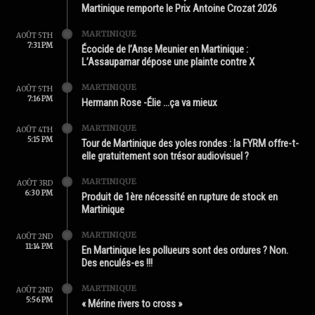
Martinique remporte le Prix Antoine Crozat 2026
MARTINIQUE
AOÛT 5TH
7:31 PM
Écocide de l’Anse Meunier en Martinique :
L’Assaupamar dépose une plainte contre X
MARTINIQUE
AOÛT 5TH
7:16 PM
Hermann Rose -Élie …ça va mieux
MARTINIQUE
AOÛT 4TH
5:15 PM
Tour de Martinique des yoles rondes : la FYRM offre-t-
elle gratuitement son trésor audiovisuel ?
MARTINIQUE
AOÛT 3RD
6:30 PM
Produit de 1ère nécessité en rupture de stock en
Martinique
MARTINIQUE
AOÛT 2ND
11:14 PM
En Martinique les pollueurs sont des ordures ? Non.
Des enculés-es !!!
MARTINIQUE
AOÛT 2ND
5:56 PM
« Mérine rivers to cross »