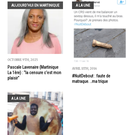
AUJOURD'HUI EN MARTINIQUE
A LA UNE
OCTOBRE 9TH, 2025
Pascale Lavenaire (Martinique
AVRIL 11TH, 2016
La 1ère) : "la censure c'est mon
#NuitDebout : faute de
plaisir"
matraque. ..ma trique
A LA UNE